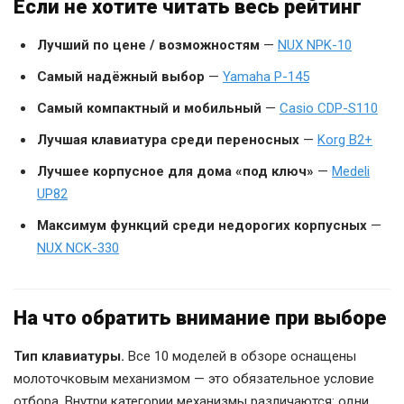
Если не хотите читать весь рейтинг
Лучший по цене / возможностям
—
NUX NPK-10
Самый надёжный выбор
—
Yamaha P-145
Самый компактный и мобильный
—
Casio CDP-S110
Лучшая клавиатура среди переносных
—
Korg B2+
Лучшее корпусное для дома «под ключ»
—
Medeli
UP82
Максимум функций среди недорогих корпусных
—
NUX NCK-330
На что обратить внимание при выборе
Тип клавиатуры.
Все 10 моделей в обзоре оснащены
молоточковым механизмом — это обязательное условие
отбора. Внутри категории механизмы различаются: одни