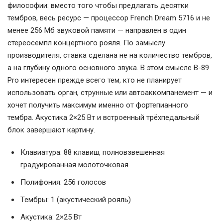
философии: вместо того чтобы предлагать десятки
тембров, весь ресурс — процессор French Dream 5716 и не
менее 256 Мб звуковой памяти — направлен в один
стереосемпл концертного рояля. По замыслу
производителя, ставка сделана не на количество тембров,
а на глубину одного основного звука. В этом смысле B-89
Pro интересен прежде всего тем, кто не планирует
использовать орган, струнные или автоаккомпанемент — и
хочет получить максимум именно от фортепианного
тембра. Акустика 2×25 Вт и встроенный трёхпедальный
блок завершают картину.
Клавиатура: 88 клавиш, полновзвешенная
градуированная молоточковая
Полифония: 256 голосов
Тембры: 1 (акустический рояль)
Акустика: 2×25 Вт