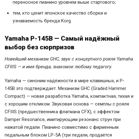
переносное пианино уровнем выше стартового;
тем, кто ценит японское качество сборки и
узнаваемость бренда Korg.
Yamaha P-145B — Самый надёжный
выбор без сюрпризов
Новейший механизм GHC, звук с концертного рояля Yamaha
CFIIIS — и имя бренда, знакомое любому педагогу.
Yamaha — синоним надёжности в мире клавишных, и P-
145B это подтверждает. Механизм GHC (Graded Hammer
Compact) — новая разработка Yamaha, компактная, тихая и
с хорошим откликом. Звуковая основа — семплы с рояля
CFIIIS (предшественника флагмана CFX), с эффектом
Damper Resonance, имитирующим резонанс струн при
нажатой педали. Пианино совместимо с фирменным
педальным блоком LP-5A (три педали, продаётся