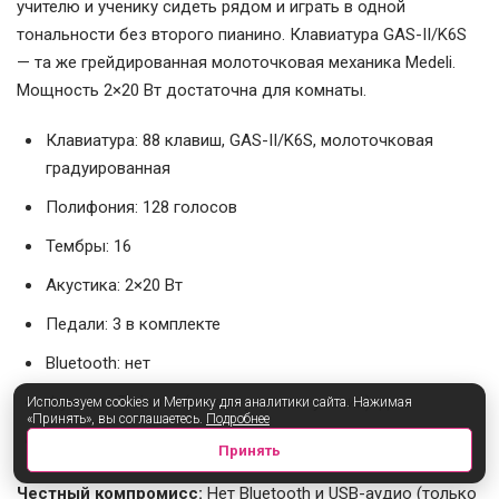
учителю и ученику сидеть рядом и играть в одной
тональности без второго пианино. Клавиатура GAS-II/K6S
— та же грейдированная молоточковая механика Medeli.
Мощность 2×20 Вт достаточна для комнаты.
Клавиатура: 88 клавиш, GAS-II/K6S, молоточковая
градуированная
Полифония: 128 голосов
Тембры: 16
Акустика: 2×20 Вт
Педали: 3 в комплекте
Bluetooth: нет
Функция Twinova (режим учитель–ученик): да
Используем cookies и Метрику для аналитики сайта. Нажимая
«Принять», вы соглашаетесь.
Подробнее
Цена: 59 570 руб. |
Карточка товара
Принять
Честный компромисс:
Нет Bluetooth и USB-аудио (только