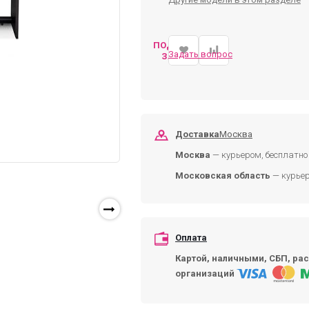
ПОДОБРАТЬ
Задать вопрос
ЗАМЕНУ
Доставка
Москва
Москва
— курьером, бесплатно 
Московская область
— курьер
Оплата
Картой, наличными, СБП, рас
организаций