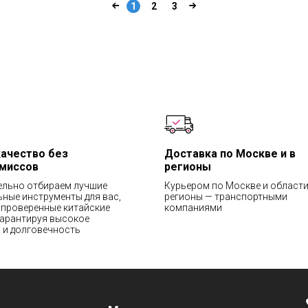
1
2
3
качество без
Доставка по Москве и в
миссов
регионы
ельно отбираем лучшие
Курьером по Москве и области
ные инструменты для вас,
регионы — транспортными
проверенные китайские
компаниями
гарантируя высокое
 и долговечность