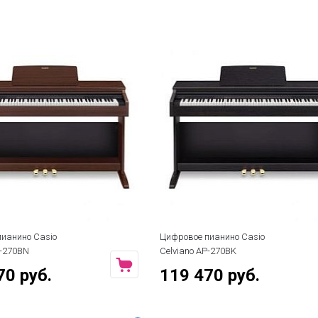
е пианино Casio
Цифровое пианино Roland Kiyola
o AP-270BK
KF-25
470 руб.
719 990 руб.