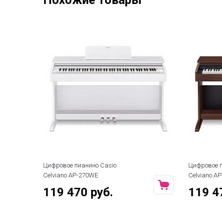
Похожие товары
Цифровое пианино Casio
Цифрово
Celviano AP-270BN
Celvian
119 470 руб.
119 