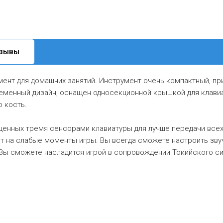
ЗЫВЫ
мент для домашних занятий. Инструмент очень компактный, пр
еменный дизайн, оснащен односекционной крышкой для клави
 кость.
щенных тремя сенсорами клавиатуры для лучше передачи всех
ет на слабые моменты игры. Вы всегда сможете настроить зв
 Вы сможете насладится игрой в сопровождении Токийского 