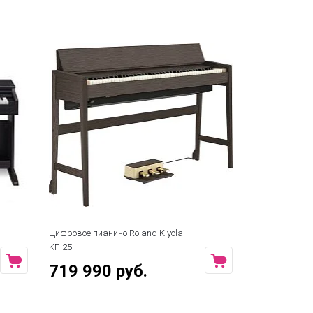
Цифровое пианино Roland Kiyola
Цифровое п
KF-20 KG
PW
615 990 руб.
659 9