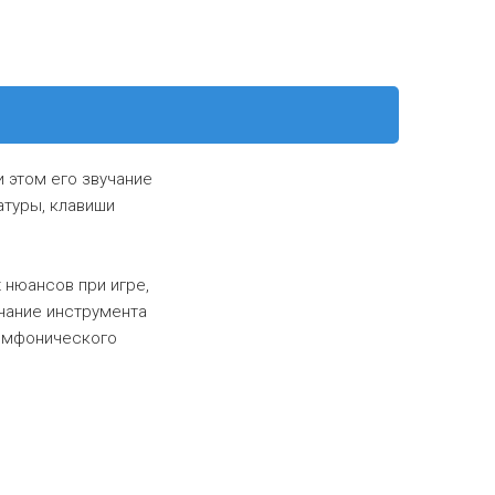
и этом его звучание
атуры, клавиши
 нюансов при игре,
учание инструмента
симфонического