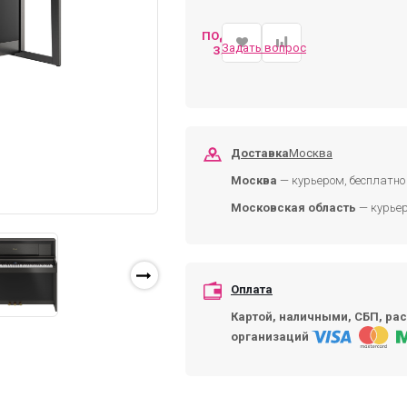
ПОДОБРАТЬ
Задать вопрос
ЗАМЕНУ
Доставка
Москва
Москва
— курьером, бесплатно 
Московская область
— курьер
Оплата
Картой, наличными, СБП, рас
организаций