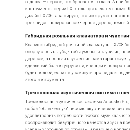
отделка — первое, что бросается в глаза. А при
инструменты серии LX столь привлекательными.
дизайн LX706 гарантирует, что инструмент впишет
трех видов: полированное черное дерево, темный 
Гибридная рояльная клавиатура и чувстви
Клавиши гибридной рояльной клавиатуры LX708 бо
опорную ось вглубь, чтобы уменьшить усилие, не
деревом, а прочная внутренняя рама гарантируе
идеальный баланс упругости, инерции и возвратн
будет полной, если не упомянуть про педали, по
этого инструмента.
Трехполосная акустическая система с ш
Трехполосная акустическая система Acoustic Proj
собой "облегченную" версию акустической систе
удовлетворить потребности любого музыкального 
воспроизводит безупречного качества звук на в
ударе молоточков по струнам, и резонанс корпуса