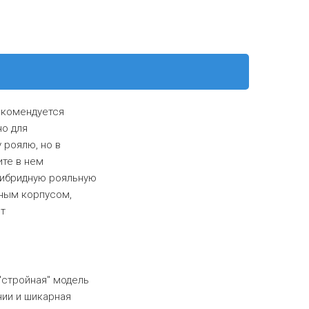
екомендуется
но для
 роялю, но в
ите в нем
гибридную рояльную
тным корпусом,
ет
стройная" модель
нии и шикарная