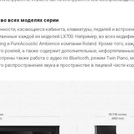
во всех моделях серии
нности, касающиеся кабинета, клавиатуры, педалей и встрое
венные каждой из моделей LX700. Например, во всех модифик
ing и PureAcoustic Ambience компании Roland. Кроме того, каж
 роялей, а также содержит дополнительные, нефортепианные,
рены также работа с аудио по Bluetooth, режим Twin Piano, 
го распространения звука в пространстве в лицевой части кор