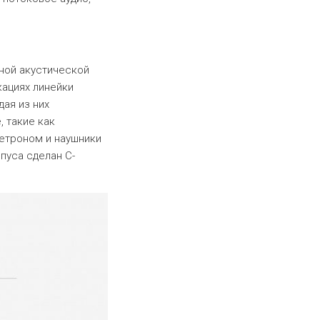
нной акустической
ациях линейки
дая из них
 такие как
метроном и наушники
пуса сделан С-