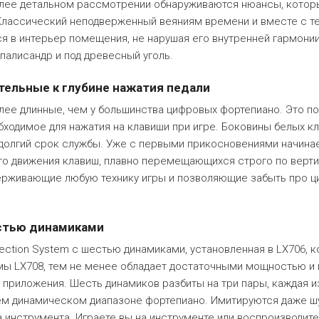
 более детальном рассмотрении обнаруживаются нюансы, котор
 Классический неподверженный веяниям времени и вместе с 
ся в интерьер помещения, не нарушая его внутренней гармонии
палисандр и под древесный уголь.
тельные к глубине нажатия педали
лее длинные, чем у большинства цифровых фортепиано. Это п
обходимое для нажатия на клавиши при игре. Боковины белых к
т долгий срок службы. Уже с первыми прикосновениями начин
ого движения клавиш, плавно перемещающихся строго по верти
ддерживающие любую технику игры и позволяющие забыть про ц
естью динамиками
ection System с шестью динамиками, установленная в LX706, 
мы LX708, тем не менее обладает достаточными мощностью и 
приложения. Шесть динамиков разбиты на три пары, каждая и
сем динамическом диапазоне фортепиано. Имитируются даже ш
 инструмента. Играете вы на инструменте или воспроизводите