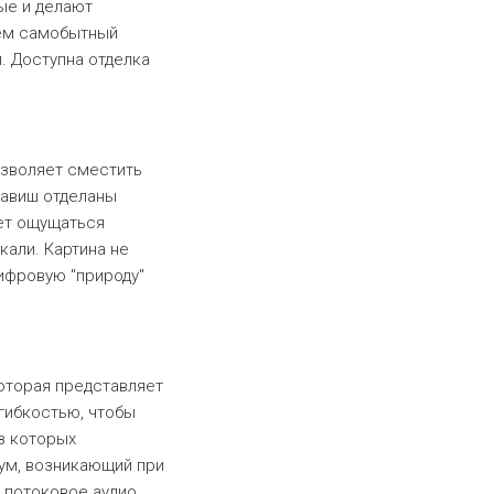
ые и делают
тем самобытный
. Доступна отделка
озволяет сместить
лавиш отделаны
ает ощущаться
кали. Картина не
ифровую "природу"
которая представляет
гибкостью, чтобы
з которых
ум, возникающий при
 потоковое аудио,