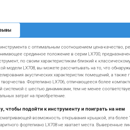
ЗЫВЫ
х инструмента с оптимальным соотношением цена-качество, р
занимающее срединное положение в серии LX700, предназначе
трумент, по своим характеристикам близкий к классическому
ой модели LX708, вы можете рассчитывать на то, что обнаруж
елирования акустических характеристик помещений, а также 
о творчества. Фортепиано LX706, отличающееся более компак
ой системой с шестью динамиками, тем не менее соответству
льных затрат на приобретение.
, чтобы подойти к инструменту и поиграть на нем
сматривающей возможность открывания крышкой, эта более "
абаритного фортепиано LX708 не хватает места. Выверенные ли