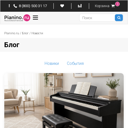
0
8 (800) 500 31 17
Корзина
Pianino
Pianino.ru
/
Блог
/
Новости
Блог
Новики
События