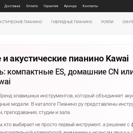
Доставка
Оплата
Гарантия
Аренда
Контакты
УСТИЧЕСКИЕ ПИАНИНО
ГИБРИДНЫЕ ПИАНИНО
РОЯЛИ
СИНТ
и акустические пианино Kawai
ь: компактные ES, домашние CN или
wai
бренд клавишных инструментов, который объединяет акус
ные модели. В каталоге Пианино.ру представлены инстр
, преподавания, студии и зала.
м, кто выбирает не просто первый инструмент, а решение с 
выразительной клавиатурой, вниманием к нюансам звука и 