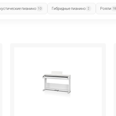
кустические пианино
Гибридные пианино
Рояли
10
2
1