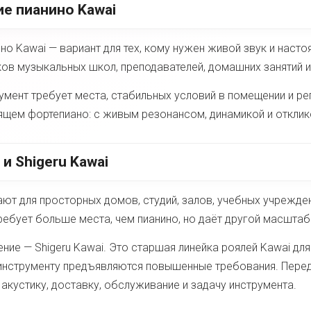
е пианино Kawai
но Kawai — вариант для тех, кому нужен живой звук и наст
ков музыкальных школ, преподавателей, домашних занятий и
умент требует места, стабильных условий в помещении и ре
ящем фортепиано: с живым резонансом, динамикой и отклик
 и Shigeru Kawai
ют для просторных домов, студий, залов, учебных учрежде
ребует больше места, чем пианино, но даёт другой масштаб 
ние — Shigeru Kawai. Это старшая линейка роялей Kawai дл
к инструменту предъявляются повышенные требования. Пер
акустику, доставку, обслуживание и задачу инструмента.