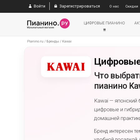
Войти
Зарегистрироваться
О нас
Скидки
ЦИФРОВЫЕ ПИАНИНО
АК
Pianino.ru
/
Бренды
/
Kawai
Цифровые 
Что выбрат
пианино Ka
Kawai — японский 
цифровые и гибрид
домашней практики
Бренд интересен те
удобной посадкой, 