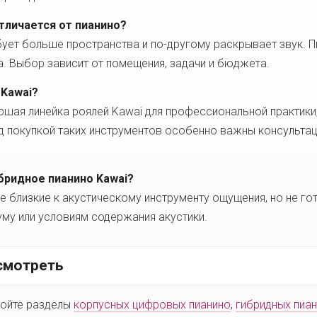
тличается от пианино?
бует больше пространства и по-другому раскрывает звук. П
а. Выбор зависит от помещения, задачи и бюджета.
 Kawai?
аршая линейка роялей Kawai для профессиональной практики
д покупкой таких инструментов особенно важны консультац
бридное пианино Kawai?
ее близкие к акустическому инструменту ощущения, но не го
му или условиям содержания акустики.
смотреть
ройте разделы
корпусных цифровых пианино
,
гибридных пиа