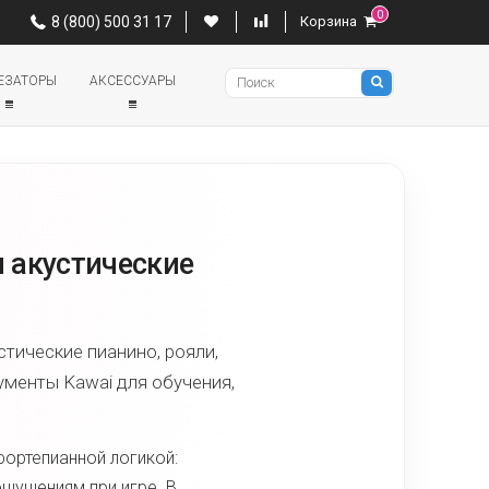
0
0
8 (800) 500 31 17
Корзина
8 (800) 500 31 17
Корзина
Pianino
ЕЗАТОРЫ
АКСЕССУАРЫ
 акустические
тические пианино, рояли,
ументы Kawai для обучения,
фортепианной логикой:
ощущениям при игре. В