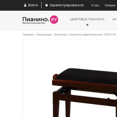
Войти
Зарегистрироваться
О нас
Скидки
ЦИФРОВЫЕ ПИАНИНО
АК
Главная
/
Аксессуары
/
Банкетки
/
Банкетка фортепианная GEWA FX De