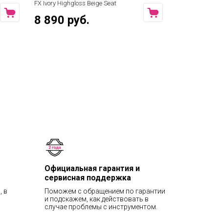
FX Ivory Highgloss Beige Seat
FX Mahogany H
Seat
8 890 руб.
8 890 р
Официальная гарантия и
сервисная поддержка
, в
Поможем с обращением по гарантии
и подскажем, как действовать в
случае проблемы с инструментом.