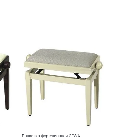
Банкетка фортепианная GEWA
Банкетка фо