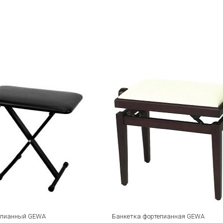
епианный GEWA
Банкетка фортепианная GEWA