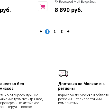
FX Rosewood Matt Beige Seat
руб.
8 890 руб.
1
2
3
качество без
Доставка по Москве и в
миссов
регионы
ельно отбираем лучшие
Курьером по Москве и области
ные инструменты для вас,
регионы — транспортными
проверенные китайские
компаниями
гарантируя высокое