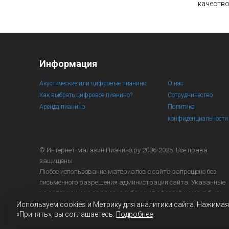
качество
Информация
Акустические или цифровые пианино
О нас
Как выбрать цифровое пианино?
Сотрудничество
Аренда пианино
Политика
конфиденциальности
© Интернет-магазин
Пианино.ру 2006-2026.
Все права
защищены
Любое использование материалов с сайта запрещено без
письменного разрешения администрации сайта. Указанные
на сайте цены не являются публичной офертой и могут быть
изменены в любое время.
Используем cookies и Метрику для аналитики сайта. Нажимая
«Принять», вы соглашаетесь.
Подробнее