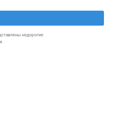
едставлены недорогие
я.