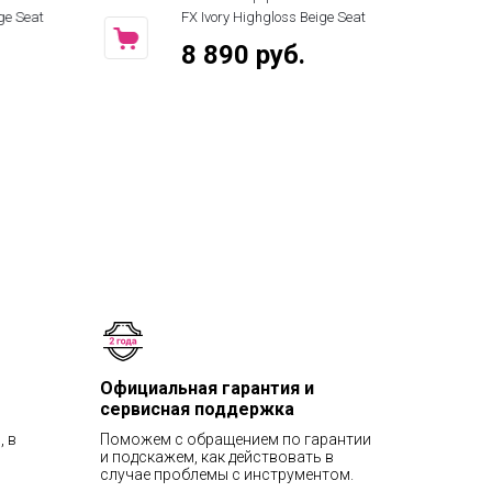
FX Ivory Highgloss Beige Seat
FX Mahogany H
Seat
8 890 руб.
8 890 р
Официальная гарантия и
сервисная поддержка
, в
Поможем с обращением по гарантии
и подскажем, как действовать в
случае проблемы с инструментом.