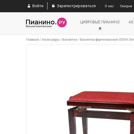
Войти
Зарегистрироваться
О нас
Скидки
ЦИФРОВЫЕ ПИАНИНО
АК
Главная
/
Аксессуары
/
Банкетки
/
Банкетка фортепианная GEWA Del