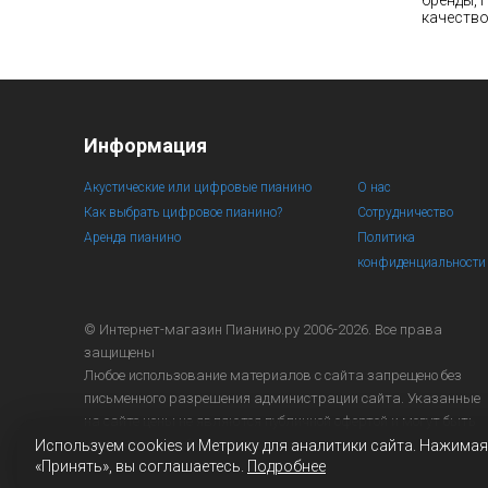
бренды, 
качество
Информация
Акустические или цифровые пианино
О нас
Как выбрать цифровое пианино?
Сотрудничество
Аренда пианино
Политика
конфиденциальности
© Интернет-магазин
Пианино.ру 2006-2026.
Все права
защищены
Любое использование материалов с сайта запрещено без
письменного разрешения администрации сайта. Указанные
на сайте цены не являются публичной офертой и могут быть
изменены в любое время.
Используем cookies и Метрику для аналитики сайта. Нажимая
«Принять», вы соглашаетесь.
Подробнее