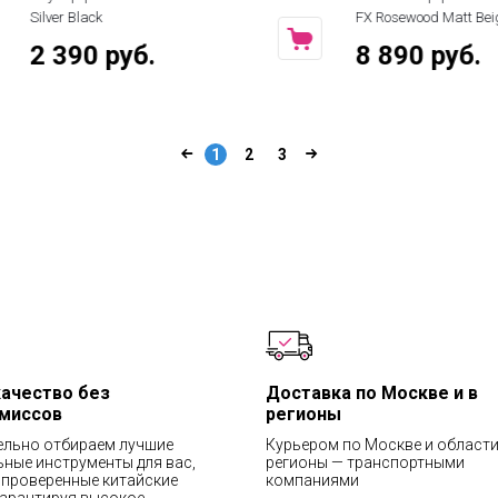
FX Rosewood Matt Beige Seat
руб.
8 890 руб.
1
2
3
качество без
Доставка по Москве и в
миссов
регионы
ельно отбираем лучшие
Курьером по Москве и области
ные инструменты для вас,
регионы — транспортными
проверенные китайские
компаниями