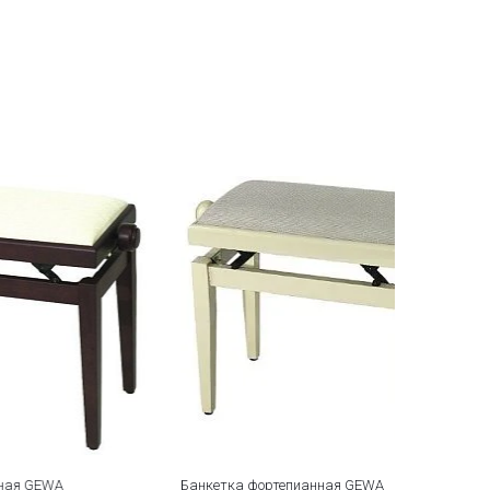
Банкетка фортепианная GEWA
Банкетка фо