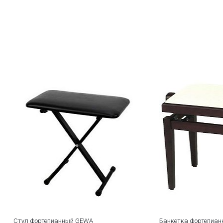
епианный GEWA
Банкетка фортепианная GEWA