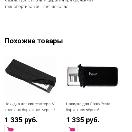
клавиатуру от пыли и царапин при хранении и
транспортировке. Цвет шоколад.
Похожие товары
Накидка для синтезатора 61
Накидка для Casio Privia
На
клавиша бархатная черный
бархатная чёрный
ба
1 335 руб.
1 335 руб.
1