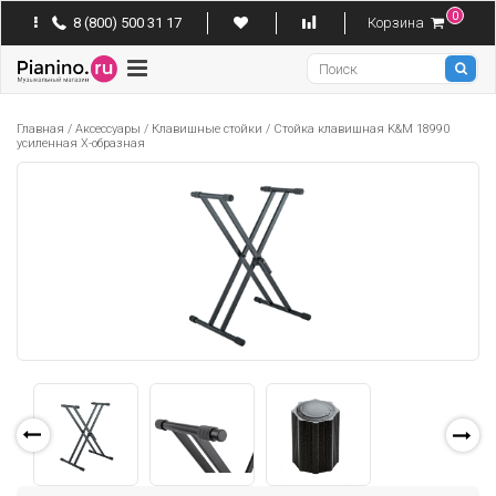
0
8 (800) 500 31 17
Корзина
Pianino
Главная
/
Аксессуары
/
Клавишные стойки
/
Стойка клавишная K&M 18990
усиленная X-образная