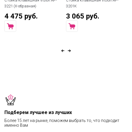
Стойка клавишная Vision AP-
Стойка клавишная Vision AP-
По
3221 (X-образная)
3201К
дл
4 475 руб.
3 065 руб.
2
Подберем лучшее из лучших
Более 15 лет на рынке, поможем выбрать то, что подходит
именно Вам