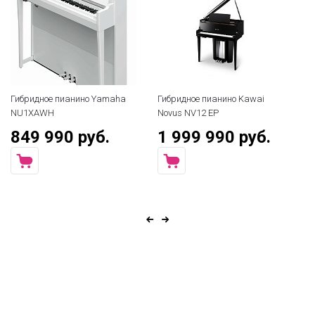
Гибридное пианино Yamaha
Гибридное пианино Kawai
Ги
NU1XAWH
Novus NV12 EP
No
849 990 руб.
1 999 990 руб.
1