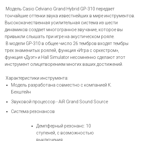
Модель Casio Celviano Grand Hybrid GP-310 передает
тончайшие оттенки звука известнейших в мире инструментов.
Высококачественная усилительная система из шести
динамиков создает многогранное звучание, которое вы
привыкли слышать при игре на акустическом рояле.
В модели GP-310 в общее число 26 тембров входят тембры
трех знаменитых роялей, функция «Игра с оркестром»,
функция «Дуэт» и Hall Simulator несомненно сделают этот
инструмент олицетворением многих ваших достижений.
Характеристики инструмента:
Модель разработана совместно с компанией К.
Бехштейн
Звуковой процессор - AiR Grand Sound Source
Система резонансов
Демпферный резонанс: 10
ступеней, с возможностью
выключения