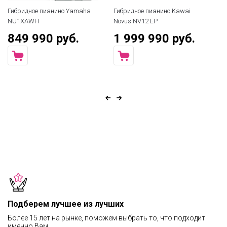
Гибридное пианино Yamaha
Гибридное пианино Kawai
Ги
NU1XAWH
Novus NV12 EP
No
849 990 руб.
1 999 990 руб.
1
Подберем лучшее из лучших
Более 15 лет на рынке, поможем выбрать то, что подходит
именно Вам