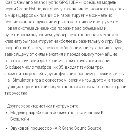
Casio Celviano Grand Hybrid GP-510BP - новейшая модель
серии Grand Hybrid, которая устанавливает новые стандарты
в мире цифровых пианино и гарантирует максимально
реалистичное ощущение игры на настоящем инструменте.
Новая система динамиков поразит вас объемным и
аутентичным звучанием; усовершенствованная механика
клавиатуры гарантирует наиболее выразительную игру. При
разработке было уделено особое внимание угасанию звука,
зависящему от силы нажатия и передающему тончайшие
оттенки звучания даже при мягком отпускании клавиш.
В общее число тембров, их 35, входят тембры трех
знаменитых роялей. Другие функции, например, режимы игры
Hall Simulator, игра с оркестром, режим игры дуэтом, а также
функция сценической предустановки открывают новые грани
творчества.
Другие характеристики инструмента:
Модель разработана совместно с компанией К.
Бехштейн
Звуковой процессор - AiR Grand Sound Source