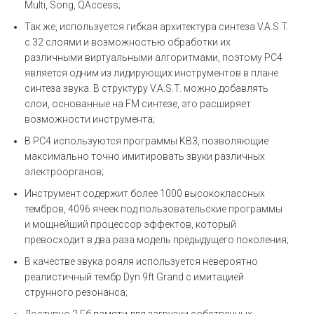
Multi, Song, QAccess;
Так же, используется гибкая архитектура синтеза V.A.S.T.
с 32 слоями и возможностью обработки их
различными виртуальными алгоритмами, поэтому PC4
является одним из лидирующих инструментов в плане
синтеза звука. В структуру V.A.S.T. можно добавлять
слои, основанные на FM синтезе, это расширяет
возможности инструмента;
В PC4 используются программы KB3, позволяющие
максимально точно имитировать звуки различных
электроорганов;
Инструмент содержит более 1000 высококлассных
тембров, 4096 ячеек под пользовательские программы
и мощнейший процессор эффектов, который
превосходит в два раза модель предыдущего поколения;
В качестве звука рояля используется невероятно
реалистичный тембр Dyn 9ft Grand с имитацией
струнного резонанса;
Доступно 2 Гб памяти для загрузки собственных