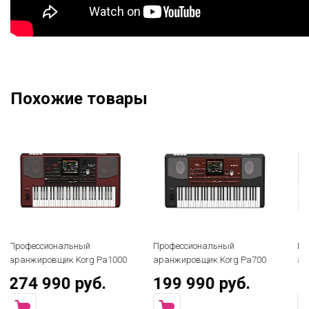
Похожие товары
Профессиональный
Профессиональный
00
аранжировщик Korg Pa700
аранжировщик Korg Pa600
199 990 руб.
114 990 руб.