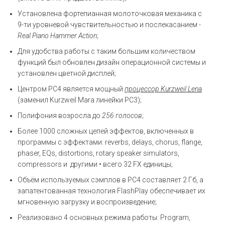
Установлена фортепианная молоточковая механика с
9-ти уровневой чувствительностью и послекасанием -
Real Piano Hammer Action
;
Для удобства работы с таким большим количеством
функций был обновлен дизайн операционной системы и
установлен цветной дисплей;
Центром PC4 является мощный
процессор Kurzweil Lena
(заменил Kurzweil Mara линейки PC3);
Полифония возросла до
256 голосов
;
Более 1000 сложных цепей эффектов, включенных в
программы с эффектами: reverbs, delays, chorus, flange,
phaser, EQs, distortions, rotary speaker simulators,
compressors и другими • всего 32 FX единицы;
Объём используемых сэмплов в PC4 составляет 2 Гб, а
запатентованная технология FlashPlay обеспечивает их
мгновенную загрузку и воспроизведение;
Реализовано 4 основных режима работы: Program,