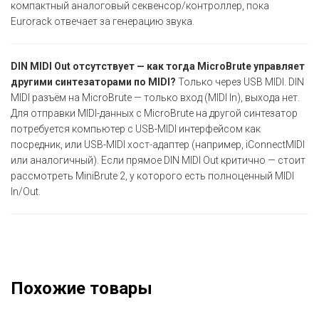
компактный аналоговый секвенсор/контроллер, пока
Eurorack отвечает за генерацию звука.
DIN MIDI Out отсутствует — как тогда MicroBrute управляет
другими синтезаторами по MIDI?
Только через USB MIDI. DIN
MIDI разъём на MicroBrute — только вход (MIDI In), выхода нет.
Для отправки MIDI-данных с MicroBrute на другой синтезатор
потребуется компьютер с USB-MIDI интерфейсом как
посредник, или USB-MIDI хост-адаптер (например, iConnectMIDI
или аналогичный). Если прямое DIN MIDI Out критично — стоит
рассмотреть MiniBrute 2, у которого есть полноценный MIDI
In/Out.
Похожие товары