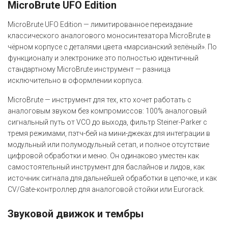
MicroBrute UFO Edition
MicroBrute UFO Edition — лимитированное переиздание
классического аналогового моносинтезатора MicroBrute в
чёрном корпусе с деталями цвета «марсианский зелёный». По
функционалу и электронике это полностью идентичный
стандартному MicroBrute инструмент — разница
исключительно в оформлении корпуса.
MicroBrute — инструмент для тех, кто хочет работать с
аналоговым звуком без компромиссов: 100% аналоговый
сигнальный путь от VCO до выхода, фильтр Steiner-Parker с
тремя режимами, пэтч-бей на мини-джеках для интеграции в
модульный или полумодульный сетап, и полное отсутствие
цифровой обработки и меню. Он одинаково уместен как
самостоятельный инструмент для баслайнов и лидов, как
источник сигнала для дальнейшей обработки в цепочке, и как
CV/Gate-контроллер для аналоговой стойки или Eurorack.
Звуковой движок и тембры