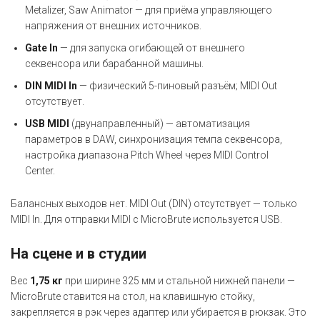
Metalizer, Saw Animator — для приёма управляющего
напряжения от внешних источников.
Gate In
— для запуска огибающей от внешнего
секвенсора или барабанной машины.
DIN MIDI In
— физический 5-пиновый разъём; MIDI Out
отсутствует.
USB MIDI
(двунаправленный) — автоматизация
параметров в DAW, синхронизация темпа секвенсора,
настройка диапазона Pitch Wheel через MIDI Control
Center.
Балансных выходов нет. MIDI Out (DIN) отсутствует — только
MIDI In. Для отправки MIDI с MicroBrute используется USB.
На сцене и в студии
Вес
1,75 кг
при ширине 325 мм и стальной нижней панели —
MicroBrute ставится на стол, на клавишную стойку,
закрепляется в рэк через адаптер или убирается в рюкзак. Это