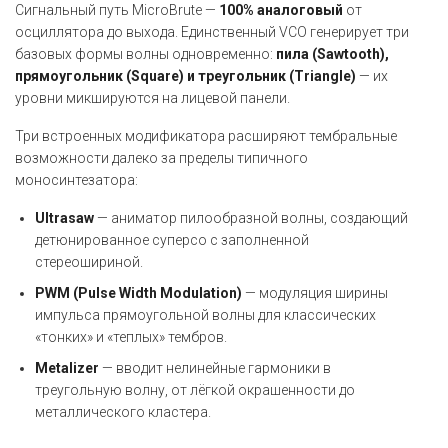
Сигнальный путь MicroBrute —
100% аналоговый
от
осциллятора до выхода. Единственный VCO генерирует три
базовых формы волны одновременно:
пила (Sawtooth),
прямоугольник (Square) и треугольник (Triangle)
— их
уровни микшируются на лицевой панели.
Три встроенных модификатора расширяют тембральные
возможности далеко за пределы типичного
моносинтезатора:
Ultrasaw
— аниматор пилообразной волны, создающий
детюнированное суперсо с заполненной
стереошириной.
PWM (Pulse Width Modulation)
— модуляция ширины
импульса прямоугольной волны для классических
«тонких» и «теплых» тембров.
Metalizer
— вводит нелинейные гармоники в
треугольную волну, от лёгкой окрашенности до
металлического кластера.