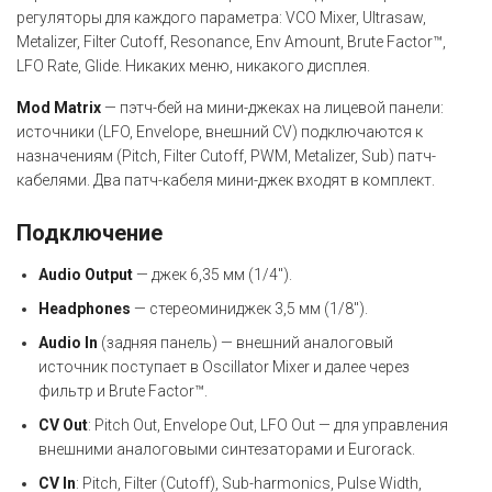
регуляторы для каждого параметра: VCO Mixer, Ultrasaw,
Metalizer, Filter Cutoff, Resonance, Env Amount, Brute Factor™,
LFO Rate, Glide. Никаких меню, никакого дисплея.
Mod Matrix
— пэтч-бей на мини-джеках на лицевой панели:
источники (LFO, Envelope, внешний CV) подключаются к
назначениям (Pitch, Filter Cutoff, PWM, Metalizer, Sub) патч-
кабелями. Два патч-кабеля мини-джек входят в комплект.
Подключение
Audio Output
— джек 6,35 мм (1/4").
Headphones
— стереоминиджек 3,5 мм (1/8").
Audio In
(задняя панель) — внешний аналоговый
источник поступает в Oscillator Mixer и далее через
фильтр и Brute Factor™.
CV Out
: Pitch Out, Envelope Out, LFO Out — для управления
внешними аналоговыми синтезаторами и Eurorack.
CV In
: Pitch, Filter (Cutoff), Sub-harmonics, Pulse Width,