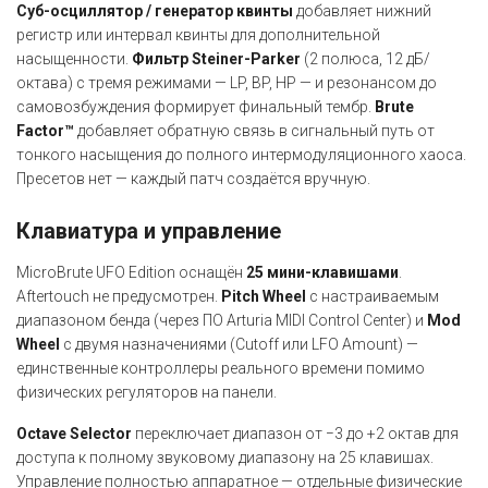
Суб-осциллятор / генератор квинты
добавляет нижний
регистр или интервал квинты для дополнительной
насыщенности.
Фильтр Steiner-Parker
(2 полюса, 12 дБ/
октава) с тремя режимами — LP, BP, HP — и резонансом до
самовозбуждения формирует финальный тембр.
Brute
Factor™
добавляет обратную связь в сигнальный путь от
тонкого насыщения до полного интермодуляционного хаоса.
Пресетов нет — каждый патч создаётся вручную.
Клавиатура и управление
MicroBrute UFO Edition оснащён
25 мини-клавишами
.
Aftertouch не предусмотрен.
Pitch Wheel
с настраиваемым
диапазоном бенда (через ПО Arturia MIDI Control Center) и
Mod
Wheel
с двумя назначениями (Cutoff или LFO Amount) —
единственные контроллеры реального времени помимо
физических регуляторов на панели.
Octave Selector
переключает диапазон от −3 до +2 октав для
доступа к полному звуковому диапазону на 25 клавишах.
Управление полностью аппаратное — отдельные физические