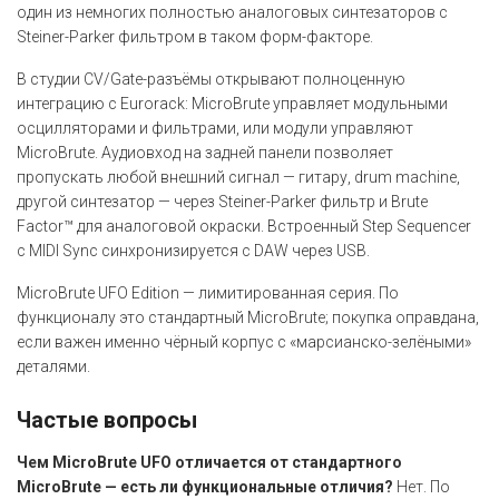
один из немногих полностью аналоговых синтезаторов с
Steiner-Parker фильтром в таком форм-факторе.
В студии CV/Gate-разъёмы открывают полноценную
интеграцию с Eurorack: MicroBrute управляет модульными
осцилляторами и фильтрами, или модули управляют
MicroBrute. Аудиовход на задней панели позволяет
пропускать любой внешний сигнал — гитару, drum machine,
другой синтезатор — через Steiner-Parker фильтр и Brute
Factor™ для аналоговой окраски. Встроенный Step Sequencer
с MIDI Sync синхронизируется с DAW через USB.
MicroBrute UFO Edition — лимитированная серия. По
функционалу это стандартный MicroBrute; покупка оправдана,
если важен именно чёрный корпус с «марсианско-зелёными»
деталями.
Частые вопросы
Чем MicroBrute UFO отличается от стандартного
MicroBrute — есть ли функциональные отличия?
Нет. По