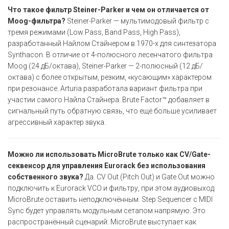
Что такое фильтр Steiner-Parker и чем он отличается от
Moog-фильтра?
Steiner-Parker — мультимодовый фильтр с
тремя режимами (Low Pass, Band Pass, High Pass),
разработанный Найлом Стайнером в 1970-х для синтезатора
Synthacon. В отличие от 4-полюсного лесенчатого фильтра
Moog (24 дБ/октава), Steiner-Parker — 2-полюсный (12 дБ/
октава) с более открытым, резким, «кусающим» характером
при резонансе. Arturia разработала вариант фильтра при
участии самого Найла Стайнера. Brute Factor™ добавляет в
сигнальный путь обратную связь, что ещё больше усиливает
агрессивный характер звука.
Можно ли использовать MicroBrute только как CV/Gate-
секвенсор для управления Eurorack без использования
собственного звука?
Да. CV Out (Pitch Out) и Gate Out можно
подключить к Eurorack VCO и фильтру, при этом аудиовыход
MicroBrute оставить неподключённым. Step Sequencer с MIDI
Sync будет управлять модульным сетапом напрямую. Это
распространённый сценарий: MicroBrute выступает как