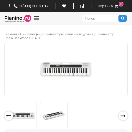
0
8 (800) 500 31 17
Корзина
Pianino
Главная
/
Синтезаторы
/
Синтезаторы начального уровня
/
Синтезатор
Casio Casiotone CT-S200