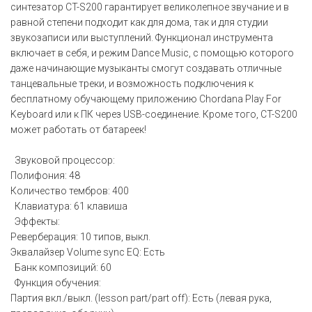
синтезатор CT-S200 гарантирует великолепное звучание и в
равной степени подходит как для дома, так и для студии
звукозаписи или выступлений. Функционал инструмента
включает в себя, и режим Dance Music, с помощью которого
даже начинающие музыканты смогут создавать отличные
танцевальные треки, и возможность подключения к
бесплатному обучающему приложению Chordana Play For
Keyboard или к ПК через USB-соединение. Кроме того, CT-S200
может работать от батареек!
Звуковой процессор:
Полифония: 48
Количество тембров: 400
Клавиатура: 61 клавиша
Эффекты:
Реверберация: 10 типов, выкл.
Эквалайзер Volume sync EQ: Есть
Банк композиций: 60
Функция обучения:
Партия вкл./выкл. (lesson part/part off): Есть (левая рука,