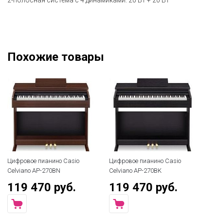
2-полосная система с 4 динамиками: 20 Вт + 20 Вт
Похожие товары
Цифровое пианино Casio
Цифровое пианино Casio
Ци
Celviano AP-270BN
Celviano AP-270BK
Ki
119 470 руб.
119 470 руб.
7