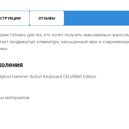
СТРУКЦИИ
ОТЗЫВЫ
рии Celviano для тех, кто хочет получить максимально взросл
ает продвинутую клавиатуру, насыщенный звук и современну
нино.
коления
brid Hammer Action Keyboard CELVIANO Edition.
ых материалов