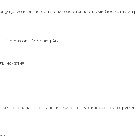
ое ощущение игры по сравнению со стандартными бюджетными
i-Dimensional Morphing AiR.
илы нажатия
ственно, создавая ощущение живого акустического инструмен