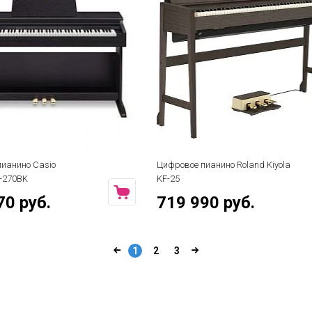
ианино Casio
Цифровое пианино Roland Kiyola
P-270BK
KF-25
70 руб.
719 990 руб.
1
2
3