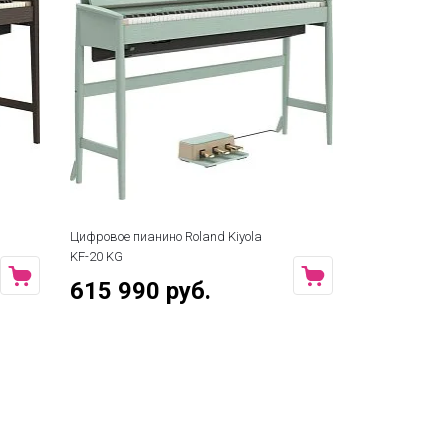
Цифровое пианино Roland Kiyola
Цифровое пиа
KF-20 KG
PW
615 990 руб.
659 990