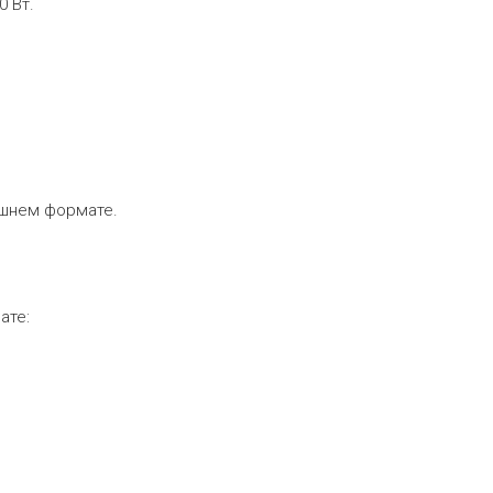
0 Вт.
ашнем формате.
ате: