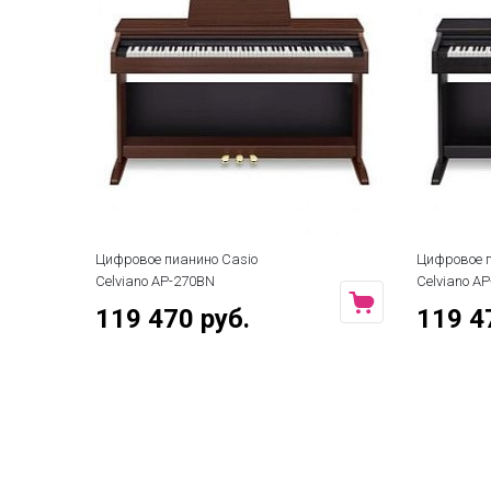
Цифровое пианино Casio
Цифровое п
Celviano AP-270BN
Celviano A
119 470 руб.
119 4