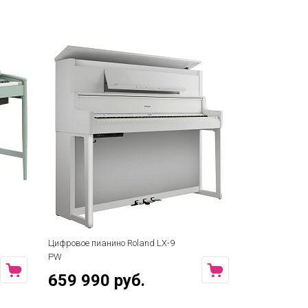
Цифровое пианино Roland LX-9
Цифровое пиа
PW
DR
659 990 руб.
419 990