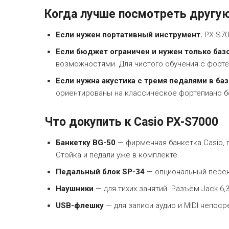
Когда лучше посмотреть другу
Если нужен портативный инструмент.
PX-S70
Если бюджет ограничен и нужен только баз
возможностями. Для чистого обучения с форт
Если нужна акустика с тремя педалями в баз
ориентированы на классическое фортепиано б
Что докупить к Casio PX-S7000
Банкетку BG-50
— фирменная банкетка Casio, п
Стойка и педали уже в комплекте.
Педальный блок SP-34
— опциональный перен
Наушники
— для тихих занятий. Разъём Jack 6,3 
USB-флешку
— для записи аудио и MIDI непоср