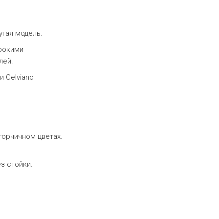
угая модель.
рокими
лей.
 Celviano —
горчичном цветах.
з стойки.