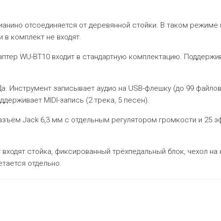
ианино отсоединяется от деревянной стойки. В таком режиме
и в комплект не входят.
аптер WU-BT10 входит в стандартную комплектацию. Поддержива
а. Инструмент записывает аудио на USB-флешку (до 99 файлов,
держивает MIDI-запись (2 трека, 5 песен).
азъём Jack 6,3 мм с отдельным регулятором громкости и 25 
 входят стойка, фиксированный трёхпедальный блок, чехол на 
етается отдельно.