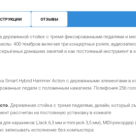
СТРУКЦИИ
ОТЗЫВЫ
 деревянной стойке с тремя фиксированными педалями и мех
молы. 400 тембров включая три концертных рояля, аудиозапись
 серьёзных домашних занятий и как постоянный инструмент в 
а Smart Hybrid Hammer Action с деревянными элементами в к
сированные педали с половинным нажатием. Полифония 256 гол
сто.
Деревянная стойка с тремя педалями, дизайн, который с
ент рассчитан на постоянную установку в комнате.
 для наушников (Jack 6,3 мм и mini-jack 3,5 мм), MIDI-рекордер (
жно записывать исполнение без компьютера.