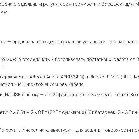
офона с отдельным регулятором громкости и 25 эффектами. М
оса.
йкой — предназначено для постоянной установки. Перемещать 
но можно отсоединить и использовать портативно: работа от 8
т.
ерживает Bluetooth Audio (A2DP/SBC) и Bluetooth MIDI (BLE). 
аться к MIDI-приложениям без кабеля.
ь.
На USB-флешку — до 99 файлов, около 25 минут на файл. Во
ти: 2 × 8 Вт + 2 × 8 Вт (32 Вт суммарно). От батареек: 2 × 3 Вт + 
атерчатый чехол на клавиатуру — для защиты поверхности при