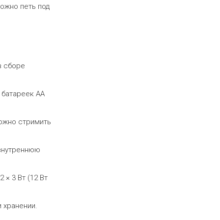
ожно петь под
в сборе
 батареек АА
Можно стримить
 внутреннюю
2 × 3 Вт (12 Вт
 хранении.