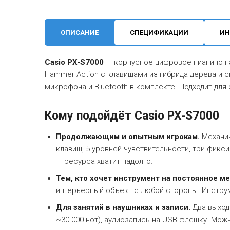
ОПИСАНИЕ
СПЕЦИФИКАЦИИ
ИН
Casio PX-S7000
— корпусное цифровое пианино на
Hammer Action с клавишами из гибрида дерева и с
микрофона и Bluetooth в комплекте. Подходит для
Кому подойдёт Casio PX-S7000
Продолжающим и опытным игрокам.
Механик
клавиш, 5 уровней чувствительности, три фик
— ресурса хватит надолго.
Тем, кто хочет инструмент на постоянное ме
интерьерный объект с любой стороны. Инструм
Для занятий в наушниках и записи.
Два выхода
~30 000 нот), аудиозапись на USB-флешку. Мо