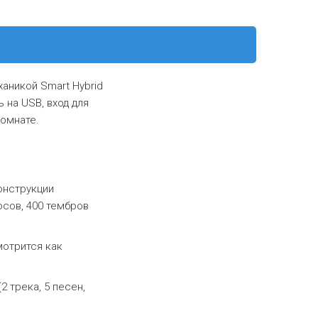
аникой Smart Hybrid
 на USB, вход для
комнате.
онструкции
осов, 400 тембров
мотрится как
2 трека, 5 песен,