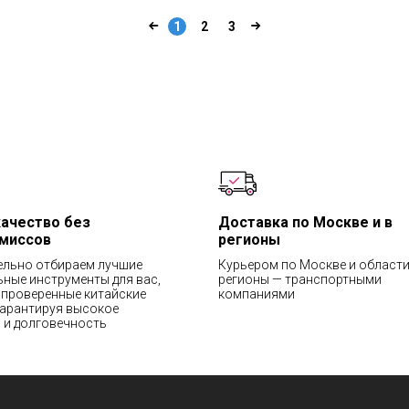
1
2
3
качество без
Доставка по Москве и в
миссов
регионы
ельно отбираем лучшие
Курьером по Москве и области
ные инструменты для вас,
регионы — транспортными
проверенные китайские
компаниями
гарантируя высокое
 и долговечность