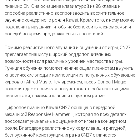
пианино CN. Она оснащена клавиатурой из 88 клавиш и
способна реалистично воспроизводить восхитительное
звучание концертного рояля Kawai. Кроме того, к нему можно
подключить наушники, чтобы не беспокоить членов семьи и
соседей во время продолжительных репетиций.
Помимо реалистичного звучания и ощущений от игры, CN27
предлагает пианисту широкий ряд дополнительных
возможностей для различных уровней мастерства игры.
Функция обучения поможет начинающим пианистам выучить
классические этюды и композиции из популярных обучающих
курсов от Alfred Music. Тем временем, пьесы Concert Magic
позволят даже новичкам почувствовать себя настоящими
пианистами, нажимая клавиши в нужном ритме.
Цифровое пианино Kawai CN27 оснащено передовой
механикой Responsive Hammer III, которая во всех деталях
воссоздает уникальные ощущения от игры на концертном
рояле. Благодаря реалистичному ходу клавиш и ригидной,
беспружинной конструкции, игра на CN27 отличается