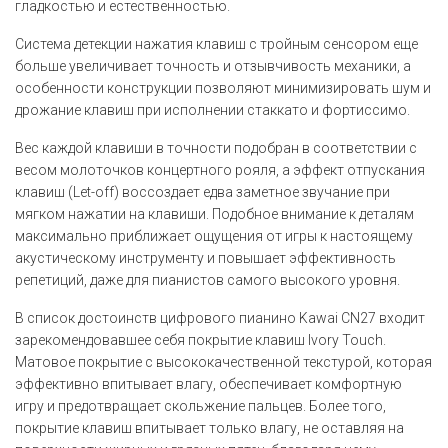
гладкостью и естественностью.
Система детекции нажатия клавиш с тройным сенсором еще
больше увеличивает точность и отзывчивость механики, а
особенности конструкции позволяют минимизировать шум и
дрожание клавиш при исполнении стаккато и фортиссимо.
Вес каждой клавиши в точности подобран в соответствии с
весом молоточков концертного рояля, а эффект отпускания
клавиш (Let-off) воссоздает едва заметное звучание при
мягком нажатии на клавиши. Подобное внимание к деталям
максимально приближает ощущения от игры к настоящему
акустическому инструменту и повышает эффективность
репетиций, даже для пианистов самого высокого уровня.
В список достоинств цифрового пианино Kawai CN27 входит
зарекомендовавшее себя покрытие клавиш Ivory Touch.
Матовое покрытие с высококачественной текстурой, которая
эффективно впитывает влагу, обеспечивает комфортную
игру и предотвращает скольжение пальцев. Более того,
покрытие клавиш впитывает только влагу, не оставляя на