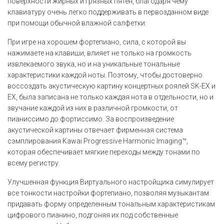
поверхности жирных и грязных пятен, благодаря чему
клавиатуру очень легко поддерживать в первозданном виде
при помощи обычной влажной салфетки.
При игре на хорошем фортепиано, сила, с которой вы
нажимаете на клавиши, влияет не только на громкость
извлекаемого звука, но и на уникальные тональные
характеристики каждой ноты. Поэтому, чтобы достоверно
воссоздать акустическую картину концертных роялей SK-EX и
EX, была записана не только каждая нота в отдельности, но и
звучание каждой из них в различной громкости, от
пианиссимо до фортиссимо. За воспроизведение
акустической картины отвечает фирменная система
сэмплирования Kawai Progressive Harmonic Imaging™,
которая обеспечивает мягкие переходы между тонами по
всему регистру.
Улучшенная функция Виртуального настройщика симулирует
все тонкости настройки фортепиано, позволяя музыкантам
придавать форму определенным тональным характеристикам
цифрового пианино, подгоняя их под собственные