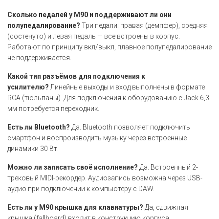
Сколько педалей у M90 и поддерживают ли они
полупедалирование?
Три педали: правая (демпфер), средняя
(состенуто) и левая педаль — все встроены в корпус.
Работают по принципу вкл/выкл, плавное полупедалирование
не поддерживается.
Какой тип разъёмов для подключения к
усилителю?
Линейные выходы и вход выполнены в формате
RCA (тюльпаны). Для подключения к оборудованию с Jack 6,3
мм потребуется переходник.
Есть ли Bluetooth?
Да. Bluetooth позволяет подключить
смартфон и воспроизводить музыку через встроенные
динамики 30 Вт.
Можно ли записать своё исполнение?
Да. Встроенный 2-
трековый MIDI-рекордер. Аудиозапись возможна через USB-
аудио при подключении к компьютеру с DAW.
Есть ли у M90 крышка для клавиатуры?
Да, сдвижная
крышка (fallboard) входит в конструкцию корпуса.