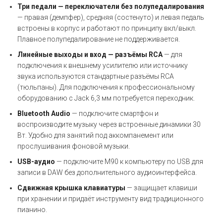
Три педали — переключатели без полупедалирования
— правая (демпфер), средняя (состенуто) и левая педаль
встроены в корпус и работают по принципу вкл/выкл.
Плавное полупедалирование не поддерживается.
Линейные выходы и вход — разъёмы RCA
— для
подключения к внешнему усилителю или источнику
звука используются стандартные разъёмы RCA
(тюльпаны). Для подключения к профессиональному
оборудованию с Jack 6,3 мм потребуется переходник.
Bluetooth Audio
— подключите смартфон и
воспроизводите музыку через встроенные динамики 30
Вт. Удобно для занятий под аккомпанемент или
прослушивания фоновой музыки.
USB-аудио
— подключите M90 к компьютеру по USB для
записи в DAW без дополнительного аудиоинтерфейса.
Сдвижная крышка клавиатуры
— защищает клавиши
при хранении и придаёт инструменту вид традиционного
пианино.