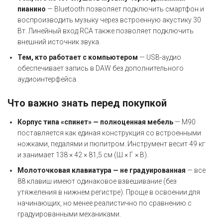
пианино
— Bluetooth позволяет подключить смартфон и
воспроизводить музыку через встроенную акустику 30
Вт. Линейный вход RCA также позволяет подключить
внешний источник звука.
Тем, кто работает с компьютером
— USB-аудио
обеспечивает запись в DAW без дополнительного
аудиоинтерфейса.
Что важно знать перед покупкой
Корпус типа «спинет» — полноценная мебель
— M90
поставляется как единая конструкция со встроенными
ножками, педалями и пюпитром. Инструмент весит 49 кг
и занимает 138 × 42 × 81,5 см (Ш × Г × В).
Молоточковая клавиатура — не градуированная
— все
88 клавиш имеют одинаковое взвешивание (без
утяжеления в нижнем регистре). Проще в освоении для
начинающих, но менее реалистично по сравнению с
градуированными механиками.