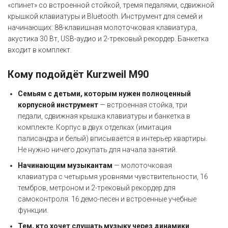
«спинет» со встроенной стойкой, тремя педалями, сдвижной
крышкой клавиатуры и Bluetooth. Инструмент для семей и
начинающих: 88-клавишная молоточковая клавиатура,
акустика 30 Вт, USB-аудио и 2-трековый рекордер. Банкетка
входит в комплект.
Кому подойдёт Kurzweil M90
Семьям с детьми, которым нужен полноценный
корпусной инструмент
— встроенная стойка, три
педали, сдвижная крышка клавиатуры и банкетка в
комплекте. Корпус в двух отделках (имитация
палисандра и белый) вписывается в интерьер квартиры.
Не нужно ничего докупать для начала занятий.
Начинающим музыкантам
— молоточковая
клавиатура с четырьмя уровнями чувствительности, 16
тембров, метроном и 2-трековый рекордер для
самоконтроля. 16 демо-песен и встроенные учебные
функции.
Тем, кто хочет слушать музыку через динамики