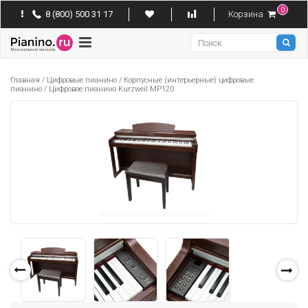
0
8 (800) 500 31 17
Корзина
Pianino
Главная
/
Цифровые пианино
/
Корпусные (интерьерные) цифровые
пианино
/
Цифровое пианино Kurzweil MP120