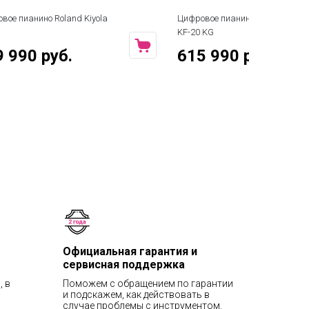
Цифровое пианино Roland Kiyola
Цифровое пиа
KF-20 KG
PW
615 990 руб.
659 990
Официальная гарантия и
сервисная поддержка
, в
Поможем с обращением по гарантии
и подскажем, как действовать в
случае проблемы с инструментом.