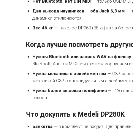
Нет Bluetooth, нет DIN MIDI
— только USB MIDI
Два выхода наушников — оба Jack 6,3 мм
— п
динамики отключаются.
Вес 46 кг
— тяжелее DP260 (38 кг) из-за более
Когда лучше посмотреть другу
Нужны Bluetooth или запись WAV на флешку
Bluetooth Audio и MIDI при схожем корпусном и
Нужна механика с эскейпментом
— G3P испол
механикой G3P с индивидуальным эскейпменто
Нужна более высокая полифония
— 128 голос
голоса.
Что докупить к Medeli DP280K
Банкетка
— в комплект не входит. Для правиль