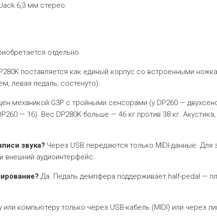
Jack 6,3 мм стерео.
риобретается отдельно.
P280K поставляется как единый корпус со встроенными ножк
, левая педаль, состенуто).
ён механикой G3P с тройными сенсорами (у DP260 — двухсенс
DP260 — 16). Вес DP280K больше — 46 кг против 38 кг. Акустик
аписи звука?
Через USB передаются только MIDI-данные. Для 
 и внешний аудиоинтерфейс.
лирование?
Да. Педаль демпфера поддерживает half-pedal — п
или компьютеру только через USB-кабель (MIDI) или через ли