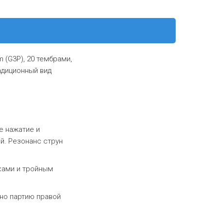
 (G3P), 20 тембрами,
адиционный вид
е нажатие и
й. Резонанс струн
ками и тройным
но партию правой