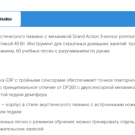
ЗЫВЫ
тического пианино с механикой Grand Action 3-sensor premium
стикой 40 Вт. Инструмент для серьёзных домашних занятий: тр
анием, 60 учебных песен с разучиванием по рукам.
а G3P с тройными сенсорами обеспечивает точное повторно
о принципиальное отличие от DP260 с двухсенсорной механико
атой педали демпфера.
— корпус в стиле акустического пианино с встроенными нож
ли педали.
енных песен с режимом обучения: можно тренировать отдель
овательских записей.