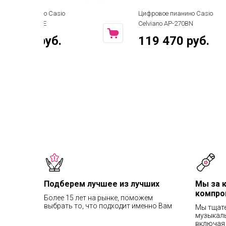
Цифровое пианино Casio
Цифровое п
Celviano AP-270BN
Celviano A
119 470 руб.
119 4
Подберем лучшее из лучших
Мы за 
компро
Более 15 лет на рынке, поможем
выбрать то, что подходит именно Вам
Мы тщат
музыкаль
включая 