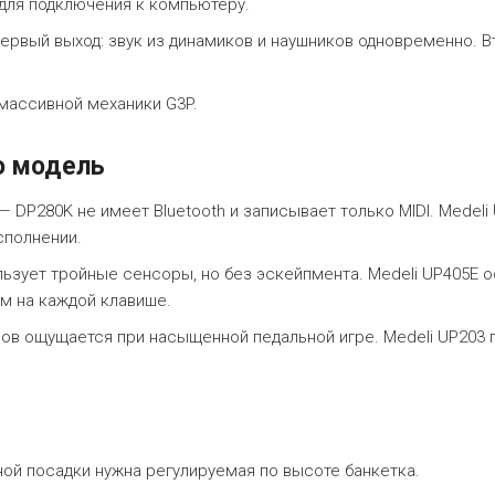
 для подключения к компьютеру.
ервый выход: звук из динамиков и наушников одновременно. В
 массивной механики G3P.
ю модель
— DP280K не имеет Bluetooth и записывает только MIDI. Medeli
сполнении.
ьзует тройные сенсоры, но без эскейпмента. Medeli UP405E 
м на каждой клавише.
ов ощущается при насыщенной педальной игре. Medeli UP203 
ной посадки нужна регулируемая по высоте банкетка.