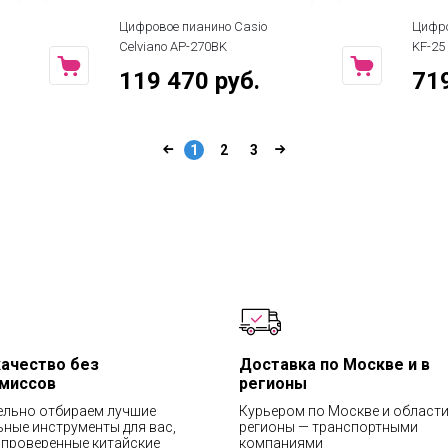
ианино Casio
Цифровое пианино Roland Kiyola
P-270BK
KF-25
70 руб.
719 990 руб.
1
2
3
качество без
Доставка по Москве и в
миссов
регионы
ельно отбираем лучшие
Курьером по Москве и области
ные инструменты для вас,
регионы — транспортными
проверенные китайские
компаниями