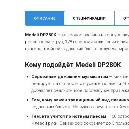
ОПИСАНИЕ
СПЕЦИФИКАЦИИ
ОТ
Medeli DP280K
— цифровое пианино в корпусе акус
резонансом струн, 128 голосами полифонии и аку
пианино, тройной педальный блок с полупедалиров
Кому подойдёт Medeli DP280K
Серьёзным домашним музыкантам
— механик
реагирует на скорость отпускания клавиши. Эт
добавляет реалистичное послезвучие при наж
Тем, кому важен традиционный вид пианино
педальным блоком. Не нужно докупать стойку и
Тем, кто учится по нотным пьесам
— 60 встро
и левой руки. Секвенсор сохраняет до 5 польз