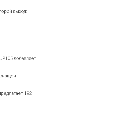
торой выход:
 UP105 добавляет
оснащён
предлагает 192