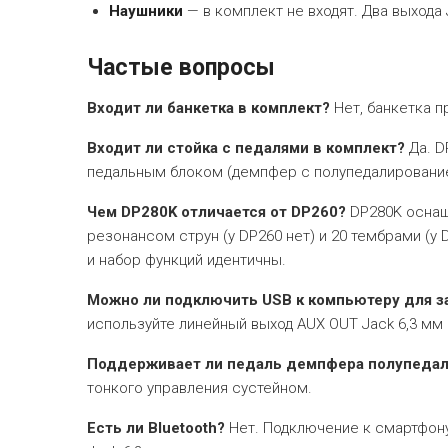
Наушники
— в комплект не входят. Два выхода 
Частые вопросы
Входит ли банкетка в комплект?
Нет, банкетка п
Входит ли стойка с педалями в комплект?
Да. D
педальным блоком (демпфер с полупедалированием
Чем DP280K отличается от DP260?
DP280K оснащ
резонансом струн (у DP260 нет) и 20 тембрами (у 
и набор функций идентичны.
Можно ли подключить USB к компьютеру для з
используйте линейный выход AUX OUT Jack 6,3 мм
Поддерживает ли педаль демпфера полупеда
тонкого управления сустейном.
Есть ли Bluetooth?
Нет. Подключение к смартфону 