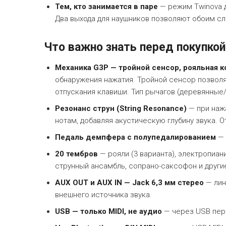
Тем, кто занимается в паре
— режим Twinova д
Два выхода для наушников позволяют обоим с
Что важно знать перед покупкой
Механика G3P — тройной сенсор, рояльная 
обнаружения нажатия. Тройной сенсор позволя
отпускания клавиши. Тип рычагов (деревянные/
Резонанс струн (String Resonance)
— при наж
нотам, добавляя акустическую глубину звука. О
Педаль демпфера с полупедалированием
— 
20 тембров
— рояли (3 варианта), электропианин
струнный ансамбль, сопрано-саксофон и други
AUX OUT и AUX IN — Jack 6,3 мм стерео
— лин
внешнего источника звука.
USB — только MIDI, не аудио
— через USB пере