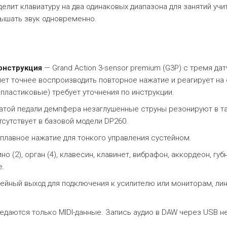
елит клавиатуру на два одинаковых диапазона для занятий учи
лышать звук одновременно.
конструкция
— Grand Action 3-sensor premium (G3P) с тремя да
ет точнее воспроизводить повторное нажатие и реагирует на
пластиковые) требует уточнения по инструкции.
атой педали демпфера незаглушенные струны резонируют в т
тсутствует в базовой модели DP260.
плавное нажатие для тонкого управления сустейном.
о (2), орган (4), клавесин, клавинет, вибрафон, аккордеон, гу
е.
ейный выход для подключения к усилителю или мониторам, лин
даются только MIDI-данные. Запись аудио в DAW через USB н