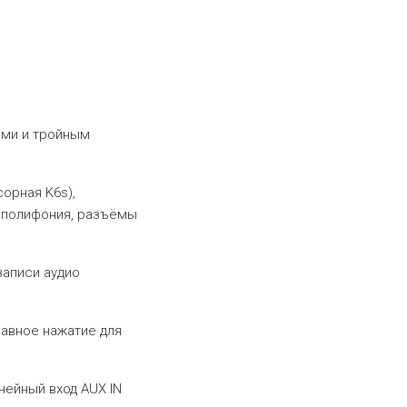
ами и тройным
орная K6s),
а, полифония, разъёмы
записи аудио
лавное нажатие для
нейный вход AUX IN