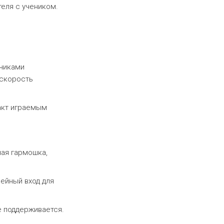
теля с учеником.
тчиками
 скорость
акт играемым
бная гармошка,
ейный вход для
е поддерживается.