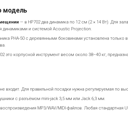
ю модель
омещении
— в HP702 два динамика по 12 см (2 × 14 Вт). Для за
динамиками и системой Acoustic Projection.
ника PHA-50 с деревянными боковинами установлена только в
ва.
2 это корпусной инструмент весом около 38–40 кг, предназн
не входит. Для правильной посадки нужна регулируемая по выс
ушники с разъёмом mini-jack 3,5 мм или Jack 6,3 мм.
 воспроизведения MP3/WAV/MIDI-файлов. Любая стандартная 