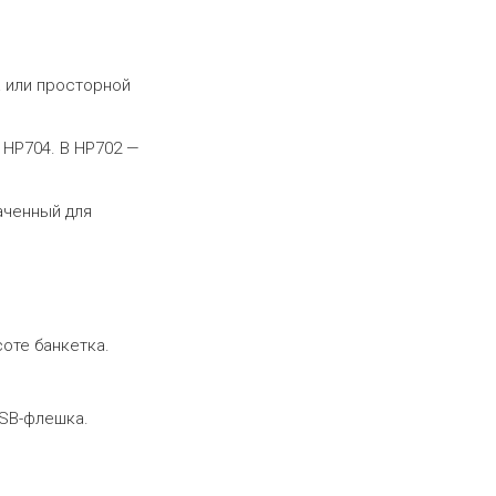
ла или просторной
 HP704. В HP702 —
аченный для
оте банкетка.
USB-флешка.