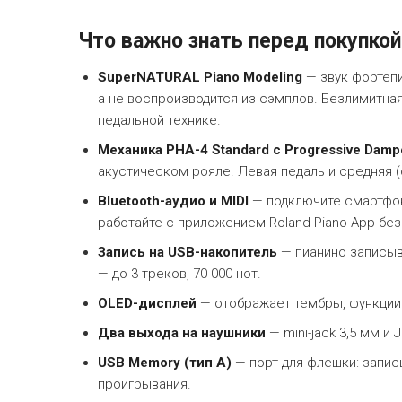
Что важно знать перед покупкой
SuperNATURAL Piano Modeling
— звук фортеп
а не воспроизводится из сэмплов. Безлимитна
педальной технике.
Механика PHA-4 Standard с Progressive Damp
акустическом рояле. Левая педаль и средняя (
Bluetooth-аудио и MIDI
— подключите смартфон 
работайте с приложением Roland Piano App без
Запись на USB-накопитель
— пианино записыва
— до 3 треков, 70 000 нот.
OLED-дисплей
— отображает тембры, функции
Два выхода на наушники
— mini-jack 3,5 мм и
USB Memory (тип A)
— порт для флешки: запис
проигрывания.