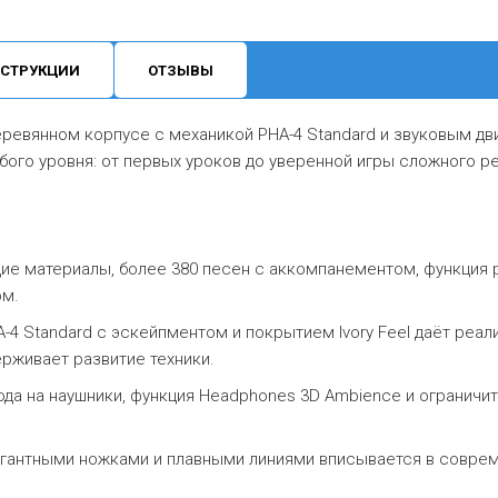
СТРУКЦИИ
ОТЗЫВЫ
ревянном корпусе с механикой PHA-4 Standard и звуковым д
юбого уровня: от первых уроков до уверенной игры сложного р
е материалы, более 380 песен с аккомпанементом, функция 
ом.
-4 Standard с эскейпментом и покрытием Ivory Feel даёт реал
рживает развитие техники.
да на наушники, функция Headphones 3D Ambience и ограничи
гантными ножками и плавными линиями вписывается в соврем