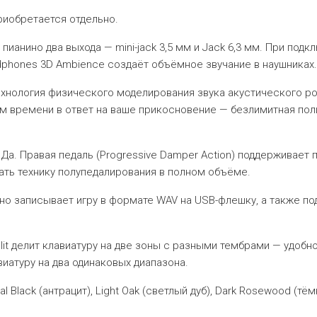
риобретается отдельно.
 пианино два выхода — mini-jack 3,5 мм и Jack 6,3 мм. При под
phones 3D Ambience создаёт объёмное звучание в наушниках.
хнология физического моделирования звука акустического роя
ом времени в ответ на ваше прикосновение — безлимитная пол
Да. Правая педаль (Progressive Damper Action) поддерживает 
ать технику полупедалирования в полном объёме.
но записывает игру в формате WAV на USB-флешку, а также по
lit делит клавиатуру на две зоны с разными тембрами — удобно
виатуру на два одинаковых диапазона.
l Black (антрацит), Light Oak (светлый дуб), Dark Rosewood (тё