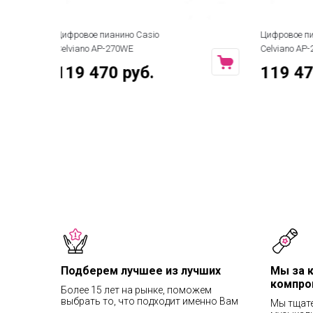
Цифровое пианино Casio
Цифровое п
Celviano AP-270BN
Celviano A
119 470 руб.
119 4
Подберем лучшее из лучших
Мы за 
компро
Более 15 лет на рынке, поможем
выбрать то, что подходит именно Вам
Мы тщат