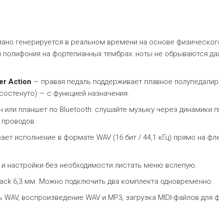
иано генерируется в реальном времени на основе физическог
я полифония на фортепианных тембрах: ноты не обрываются д
er Action
— правая педаль поддерживает плавное полупедалиро
состенуто) — с функцией назначения.
или планшет по Bluetooth: слушайте музыку через динамики п
 проводов.
ет исполнение в формате WAV (16 бит / 44,1 кГц) прямо на фле
 и настройки без необходимости листать меню вслепую.
 Jack 6,3 мм. Можно подключить два комплекта одновременно.
ь WAV, воспроизведение WAV и MP3, загрузка MIDI-файлов для 