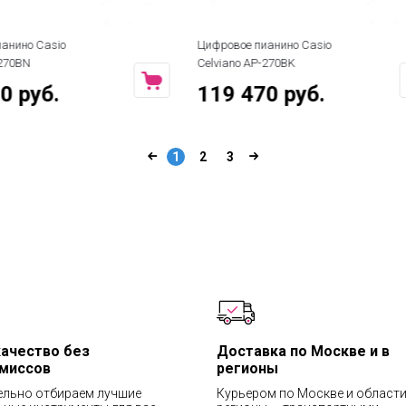
ианино Casio
Цифровое пианино Roland Kiyola
P-270BK
KF-25
70 руб.
719 990 руб.
1
2
3
качество без
Доставка по Москве и в
миссов
регионы
ельно отбираем лучшие
Курьером по Москве и области