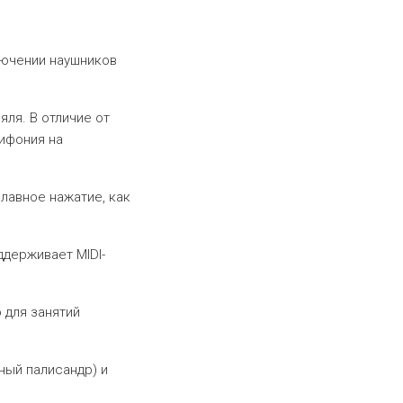
ключении наушников
ля. В отличие от
ифония на
плавное нажатие, как
ддерживает MIDI-
 для занятий
мный палисандр) и