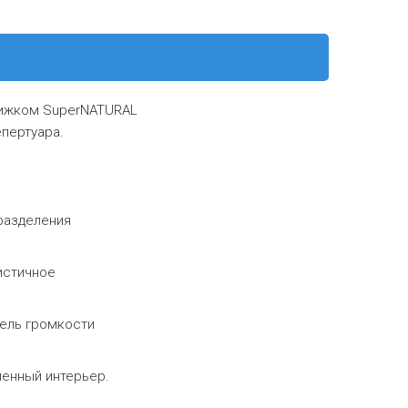
вижком SuperNATURAL
епертуара.
разделения
истичное
тель громкости
енный интерьер.