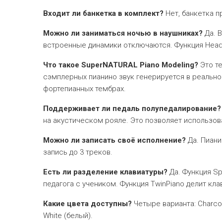
Входит ли банкетка в комплект?
Нет, банкетка п
Можно ли заниматься ночью в наушниках?
Да. В
встроенные динамики отключаются. Функция Head
Что такое SuperNATURAL Piano Modeling?
Это те
сэмплерных пианино звук генерируется в реальн
фортепианных тембрах.
Поддерживает ли педаль полупедалирование?
на акустическом рояле. Это позволяет использов
Можно ли записать своё исполнение?
Да. Пиани
запись до 3 треков.
Есть ли разделение клавиатуры?
Да. Функция Sp
педагога с учеником. Функция TwinPiano делит кла
Какие цвета доступны?
Четыре варианта: Charcoa
White (белый).