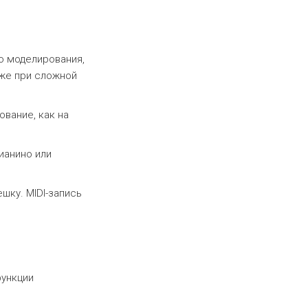
о моделирования,
аже при сложной
вание, как на
ианино или
шку. MIDI-запись
функции