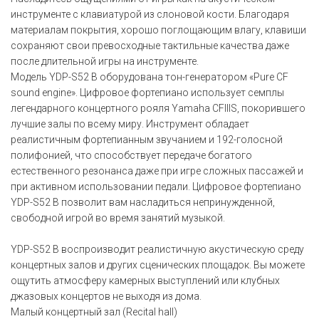
инструменте с клавиатурой из слоновой кости. Благодаря
материалам покрытия, хорошо поглощающим влагу, клавиши
сохраняют свои превосходные тактильные качества даже
после длительной игры на инструменте.
Модель YDP-S52 B оборудована тон-генератором «Pure CF
sound engine». Цифровое фортепиано использует семплы
легендарного концертного рояля Yamaha CFIIIS, покорившего
лучшие залы по всему миру. Инструмент обладает
реалистичным фортепианным звучанием и 192-голосной
полифонией, что способствует передаче богатого
естественного резонанса даже при игре сложных пассажей и
при активном использовании педали. Цифровое фортепиано
YDP-S52 B позволит вам насладиться непринужденной,
свободной игрой во время занятий музыкой.
YDP-S52 B воспроизводит реалистичную акустическую среду
концертных залов и других сценических площадок. Вы можете
ощутить атмосферу камерных выступлений или клубных
джазовых концертов не выходя из дома.
Малый концертный зал (Recital hall)