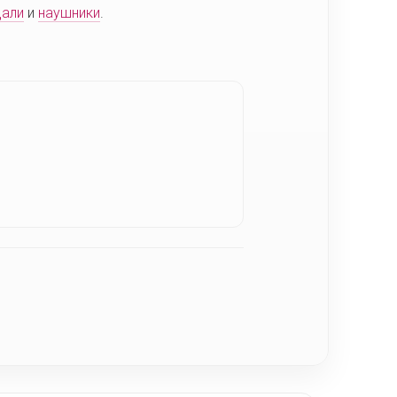
дали
и
наушники
.