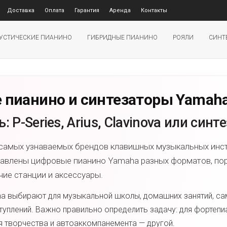
Доставка
Оплата
Гарантия
Аренда
Контакты
УСТИЧЕСКИЕ ПИАНИНО
ГИБРИДНЫЕ ПИАНИНО
РОЯЛИ
СИНТ
пианино и синтезаторы Yamah
: P-Series, Arius, Clavinova или син
 самых узнаваемых брендов клавишных музыкальных инст
тавлены цифровые пианино Yamaha разных форматов, по
чие станции и аксессуары.
a выбирают для музыкальной школы, домашних занятий, са
туплений. Важно правильно определить задачу: для фортеп
ля творчества и автоаккомпанемента — другой.