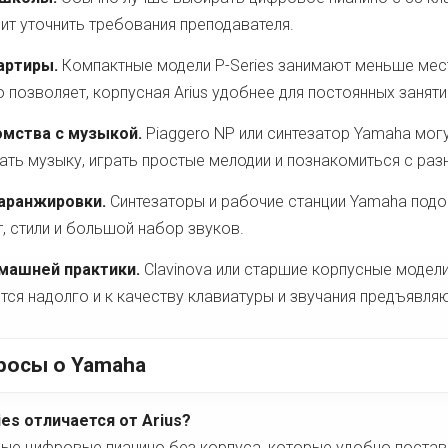
ит уточнить требования преподавателя.
артиры.
Компактные модели P-Series занимают меньше мест
о позволяет, корпусная Arius удобнее для постоянных заняти
омства с музыкой.
Piaggero NP или синтезатор Yamaha мог
ть музыку, играть простые мелодии и познакомиться с раз
 аранжировки.
Синтезаторы и рабочие станции Yamaha подой
 стили и большой набор звуков.
машней практики.
Clavinova или старшие корпусные модели
тся надолго и к качеству клавиатуры и звучания предъявл
росы о Yamaha
es отличается от Arius?
ные цифровые пианино без корпуса, которые удобно постави