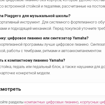
о встроенной стойкой и педалями, рассчитанные на постоя
ha Piaggero для музыкальной школы?
портативный инструмент. Для системного фортепианного об
ами и подходящей механикой. Перед покупкой уточните тре
нку: цифровое пианино или синтезатор Yamaha?
фортепианной программы лучше цифровое пианино. Синтеза
кой, работы с тембрами, ритмами и автоаккомпанементом.
ть к компактному пианино Yamaha?
тойка, педаль или педальный блок, а также наушники для 
карточке конкретной модели.
смотреть
ройте разделы
компактных цифровых пианино
,
корпусных ци