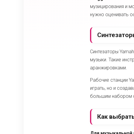
музицирования и м
нужно оценивать о
Синтезатор
Синтезаторы Yamaha
музыки. Такие инст
аранжировками.
Рабочие станции Y
играть, но и созда
большим набором 
Как выбрат
Для музыкальной