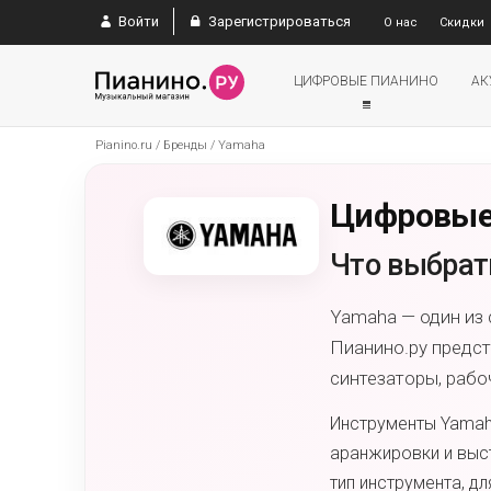
Войти
Зарегистрироваться
О нас
Скидки
ЦИФРОВЫЕ ПИАНИНО
АК
Pianino.ru
/
Бренды
/
Yamaha
Цифровые 
Что выбрать
Yamaha — один из
Пианино.ру предс
синтезаторы, рабо
Инструменты Yamah
аранжировки и выс
тип инструмента, д