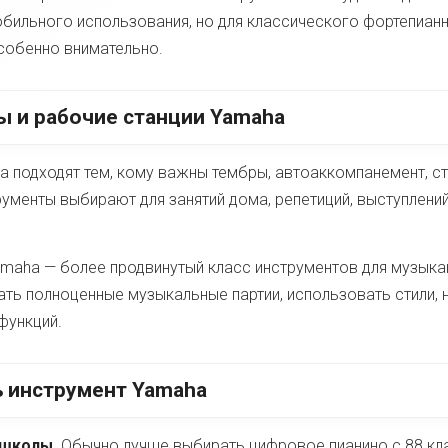
обильного использования, но для классического фортепиан
собенно внимательно.
ы и рабочие станции Yamaha
 подходят тем, кому важны тембры, автоаккомпанемент, с
рументы выбирают для занятий дома, репетиций, выступлени
amaha — более продвинутый класс инструментов для музыка
вать полноценные музыкальные партии, использовать стили, 
функций.
ь инструмент Yamaha
 школы.
Обычно лучше выбирать цифровое пианино с 88 клавиш