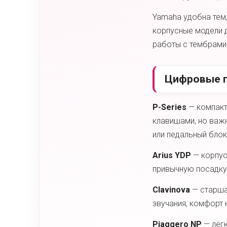
Yamaha удобна тем,
корпусные модели д
работы с тембрами 
Цифровые п
P-Series
— компакт
клавишами, но важн
или педальный блок
Arius YDP
— корпус
привычную посадку 
Clavinova
— старша
звучания, комфорт
Piaggero NP
— лёгк