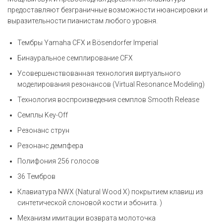
предоставляют безграничные возможности нюансировки и
выразительности пианистам любого уровня.
Тембры Yamaha CFX и Bösendorfer Imperial
Бинауральное семплирование CFX
Усовершенствованная технология виртуального
моделирования резонансов (Virtual Resonance Modeling)
Технология воспроизведения семплов Smooth Release
Семплы Key-Off
Резонанс струн
Резонанс демпфера
Полифония 256 голосов
36 Тембров
Клавиатура NWX (Natural Wood X) покрытием клавиш из
синтетической слоновой кости и эбонита. )
Механизм имитации возврата молоточка