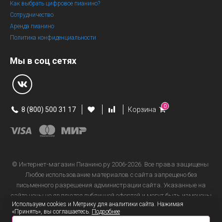
Как выбрать цифровое пианино?
Сотрудничество
Аренда пианино
Политика конфиденциальности
Мы в соц сетях
0
8 (800) 500 31 17
Корзина
© Интернет-магазин
Пианино.ру 2006-2026.
Все права защищены
Любое использование материалов с сайта запрещено без
письменного разрешения администрации сайта. Указанные на
сайте цены не являются публичной офертой и могут быть изменены
Используем cookies и Метрику для аналитики сайта. Нажимая
в любое время.
«Принять», вы соглашаетесь.
Подробнее