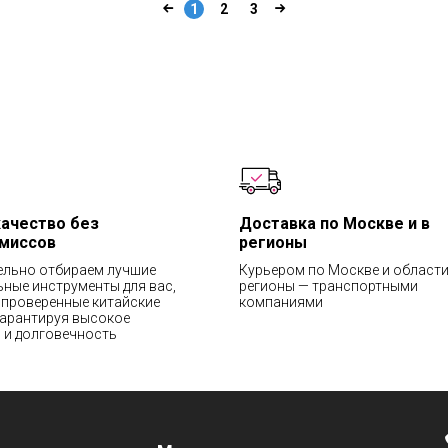
1
2
3
качество без
Доставка по Москве и в
миссов
регионы
ельно отбираем лучшие
Курьером по Москве и области
ные инструменты для вас,
регионы — транспортными
проверенные китайские
компаниями
гарантируя высокое
 и долговечность