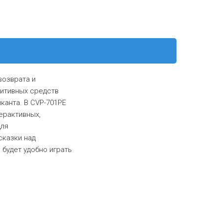
возврата и
уитивных средств
канта. В CVP-701PE
ерактивных,
для
сказки над
будет удобно играть