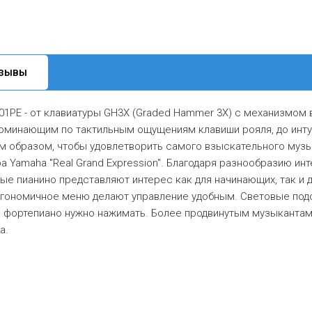
ЗЫВЫ
01PE - от клавиатуры GH3X (Graded Hammer 3X) с механизмом 
поминающим по тактильным ощущениям клавиши рояля, до инт
им образом, чтобы удовлетворить самого взыскательного музы
 Yamaha "Real Grand Expression". Благодаря разнообразию инт
ые пианино представляют интерес как для начинающих, так и 
ргономичное меню делают управление удобным. Световые под
 фортепиано нужно нажимать. Более продвинутым музыкантам 
а.