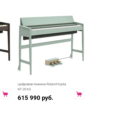
Цифровое пианино Roland Kiyola
Цифровое пиа
KF-20 KG
PW
615 990 руб.
659 990