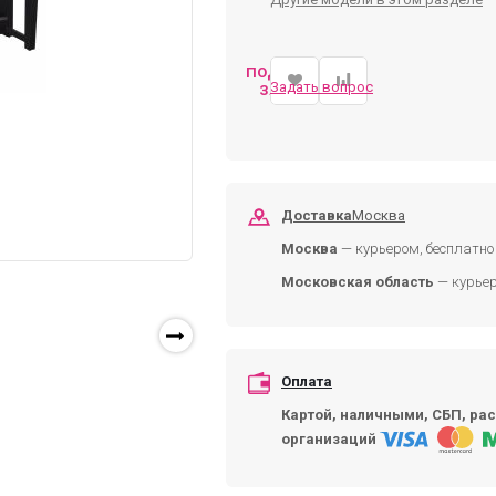
ПОДОБРАТЬ
Задать вопрос
ЗАМЕНУ
Доставка
Москва
Москва
— курьером, бесплатно 
Московская область
— курьер
Оплата
Картой, наличными, СБП, рас
организаций