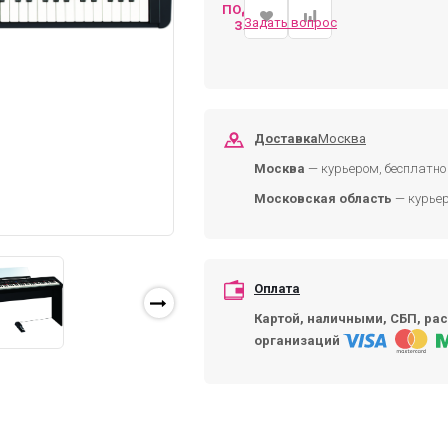
ПОДОБРАТЬ
Задать вопрос
ЗАМЕНУ
Доставка
Москва
Москва
— курьером, бесплатно 
Московская область
— курьер
Оплата
Картой, наличными, СБП, рас
организаций