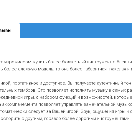
ЗЫВЫ
компромиссом: купить более бюджетный инструмент с блеклым
 более сложную модель, то она более габаритная, тяжелая и 
никой, портативное и доступное. Вы получаете аутентичный то
ельных тембров. Это позволяет исполнять музыку в самых ра
ежедневной игры, с набором функций и возможностей, которы
 аккомпанемента позволяет управлять замечательной музыко
оматически следует за Вашей игрой. Звук, ощущения игры и 
поспорить с другими, гораздо более дорогими инструментами.