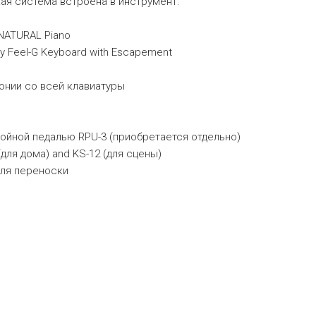
ая система встроена в инструмент.
NATURAL Piano
y Feel-G Keyboard with Escapement
онии со всей клавиатуры
ройной педалью RPU-3 (приобретается отдельно)
ля дома) and KS-12 (для сцены)
для переноски