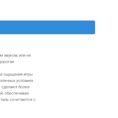
 звуком, или не
дорогая.
н и ощущения игры
зличных условиях.
е сделают более
й, обеспечивая
стиль сочетаются с