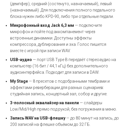
(демпфер), средний (состенуто, назначаемый), левый
(назначаемый). Для подключения полного педального
блока нужен либо KPD-90, либо три отдельные педали.
Микрофонный вход Jack 6,3 мм
— подключите
микрофон и пойте под аккомпанемент через
встроенные динамики. Доступны эффекты
компрессора, дублирования и эха. Голос пишется
вместе с игрой при записи WAV.
USB-аудио
— порт USB Type B передаёт стереоаудио на
компьютер (16 бит / 44,1 кГц) без дополнительного
аудиоинтерфейса. Подходит для записи в DAW.
My Stage
— 8 пресетов с подобранными тембрами и
эффектами реверберации для разных сценариев:
студийная запись, концертный зал, собор и другие.
3-полосный эквалайзер на панели
— слайдеры
Low/Mid/High прямо под рукой, без погружения в меню.
Запись WAV на USB-флешку
— до 80 минут на запись, до
200 записей на флешке объёмом до 32 ГБ.