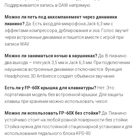
Поддерживается запись в DAW напрямую.
Можно ли петь под аккомпанемент через динамики
пианино?
Да. Есть вход для микрофона Jack 6,3 мм с
эффектами компрессора, дублирования и эха. Голос звучит
через встроенные динамики и пишется вместе с игрой при
записи WAV.
Можно ли заниматься ночью в наушниках?
Да. В пианино
два выхода — mini-jack 3,5 мм и Jack 6,3 мм. При подключении
наушников встроенные динамики отключаются. Функция
Headphones 3D Ambience создаёт объёмное звучание.
Есть ли у FP-60X крышка для клавиатуры?
Нет. Это
портативная модель без встроенной крышки. Для защиты
клавиш при хранении можно использовать чехол.
Можно ли использовать FP-60X без стойки?
Да. Пианино
устойчиво стоит на любой ровной поверхности без стойки.
Стойка нужна для постоянной стационарной установки и для
использования педального блока KPD-90.