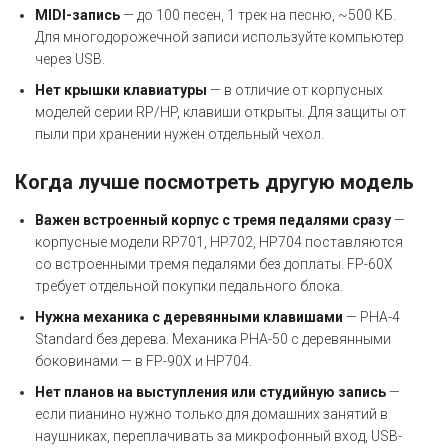
MIDI-запись
— до 100 песен, 1 трек на песню, ~500 КБ.
Для многодорожечной записи используйте компьютер
через USB.
Нет крышки клавиатуры
— в отличие от корпусных
моделей серии RP/HP, клавиши открыты. Для защиты от
пыли при хранении нужен отдельный чехол.
Когда лучше посмотреть другую модель
Важен встроенный корпус с тремя педалями сразу
—
корпусные модели RP701, HP702, HP704 поставляются
со встроенными тремя педалями без доплаты. FP-60X
требует отдельной покупки педального блока.
Нужна механика с деревянными клавишами
— PHA-4
Standard без дерева. Механика PHA-50 с деревянными
боковинами — в FP-90X и HP704.
Нет планов на выступления или студийную запись
—
если пианино нужно только для домашних занятий в
наушниках, переплачивать за микрофонный вход, USB-