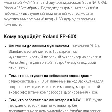
механикой PHA-4 Standard, звуковым движком SuperNATURAL
Piano и 358 тембрами. Подходит для домашних занятий и
небольших выступлений: компактный корпус, мощная
акустика, микрофонный вход и USB-аудио для записи в
компьютер.
Кому подойдёт Roland FP-60X
Опытным домашним музыкантам
— механика PHA-4
Standard с эскейпментом, 100 вариантов
чувствительности, 3-полосный эквалайзер на панели и
Piano Designer для тонкой настройки звука под свой
стиль игры.
Тем, кто выступает на небольших площадках
—
стереосистема 2 × 13 Вт, линейный выход Jack 6,3 мм для
подключения к усилителю или микшеру, микрофонный
вход с эффектами компрессора, дублирования и эха.
Тем, кто работает с компьютером и DAW
— USB-аудио
передаёт стереосигнал на компьютер без
дополнительного аудиоинтерфейса. Удобно для записи