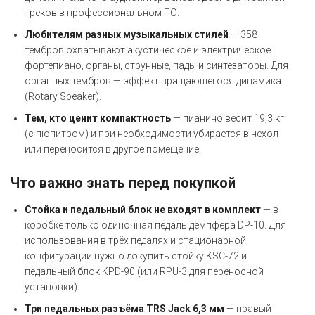
треков в профессиональном ПО.
Любителям разных музыкальных стилей
— 358
тембров охватывают акустическое и электрическое
фортепиано, органы, струнные, пады и синтезаторы. Для
органных тембров — эффект вращающегося динамика
(Rotary Speaker).
Тем, кто ценит компактность
— пианино весит 19,3 кг
(с пюпитром) и при необходимости убирается в чехол
или переносится в другое помещение.
Что важно знать перед покупкой
Стойка и педальный блок не входят в комплект
— в
коробке только одиночная педаль демпфера DP-10. Для
использования в трёх педалях и стационарной
конфигурации нужно докупить стойку KSC-72 и
педальный блок KPD-90 (или RPU-3 для переносной
установки).
Три педальных разъёма TRS Jack 6,3 мм
— правый