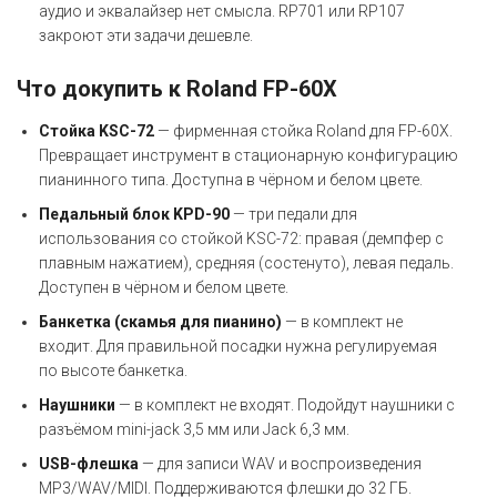
аудио и эквалайзер нет смысла. RP701 или RP107
закроют эти задачи дешевле.
Что докупить к Roland FP-60X
Стойка KSC-72
— фирменная стойка Roland для FP-60X.
Превращает инструмент в стационарную конфигурацию
пианинного типа. Доступна в чёрном и белом цвете.
Педальный блок KPD-90
— три педали для
использования со стойкой KSC-72: правая (демпфер с
плавным нажатием), средняя (состенуто), левая педаль.
Доступен в чёрном и белом цвете.
Банкетка (скамья для пианино)
— в комплект не
входит. Для правильной посадки нужна регулируемая
по высоте банкетка.
Наушники
— в комплект не входят. Подойдут наушники с
разъёмом mini-jack 3,5 мм или Jack 6,3 мм.
USB-флешка
— для записи WAV и воспроизведения
MP3/WAV/MIDI. Поддерживаются флешки до 32 ГБ.