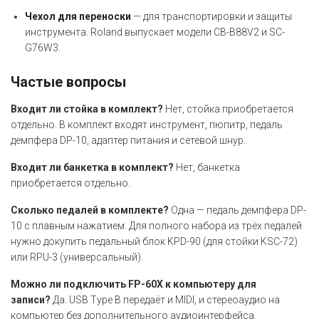
Чехол для переноски
— для транспортировки и защиты
инструмента. Roland выпускает модели CB-B88V2 и SC-
G76W3.
Частые вопросы
Входит ли стойка в комплект?
Нет, стойка приобретается
отдельно. В комплект входят инструмент, пюпитр, педаль
демпфера DP-10, адаптер питания и сетевой шнур.
Входит ли банкетка в комплект?
Нет, банкетка
приобретается отдельно.
Сколько педалей в комплекте?
Одна — педаль демпфера DP-
10 с плавным нажатием. Для полного набора из трёх педалей
нужно докупить педальный блок KPD-90 (для стойки KSC-72)
или RPU-3 (универсальный).
Можно ли подключить FP-60X к компьютеру для
записи?
Да. USB Type B передаёт и MIDI, и стереоаудио на
компьютер без дополнительного аудиоинтерфейса.