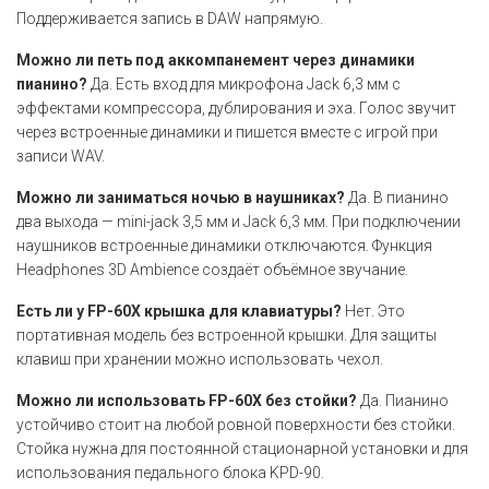
Поддерживается запись в DAW напрямую.
Можно ли петь под аккомпанемент через динамики
пианино?
Да. Есть вход для микрофона Jack 6,3 мм с
эффектами компрессора, дублирования и эха. Голос звучит
через встроенные динамики и пишется вместе с игрой при
записи WAV.
Можно ли заниматься ночью в наушниках?
Да. В пианино
два выхода — mini-jack 3,5 мм и Jack 6,3 мм. При подключении
наушников встроенные динамики отключаются. Функция
Headphones 3D Ambience создаёт объёмное звучание.
Есть ли у FP-60X крышка для клавиатуры?
Нет. Это
портативная модель без встроенной крышки. Для защиты
клавиш при хранении можно использовать чехол.
Можно ли использовать FP-60X без стойки?
Да. Пианино
устойчиво стоит на любой ровной поверхности без стойки.
Стойка нужна для постоянной стационарной установки и для
использования педального блока KPD-90.