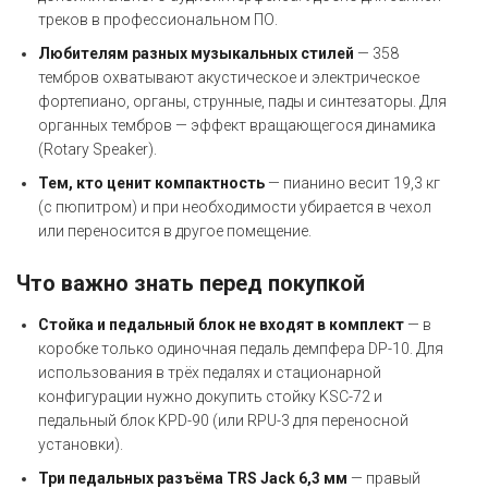
треков в профессиональном ПО.
Любителям разных музыкальных стилей
— 358
тембров охватывают акустическое и электрическое
фортепиано, органы, струнные, пады и синтезаторы. Для
органных тембров — эффект вращающегося динамика
(Rotary Speaker).
Тем, кто ценит компактность
— пианино весит 19,3 кг
(с пюпитром) и при необходимости убирается в чехол
или переносится в другое помещение.
Что важно знать перед покупкой
Стойка и педальный блок не входят в комплект
— в
коробке только одиночная педаль демпфера DP-10. Для
использования в трёх педалях и стационарной
конфигурации нужно докупить стойку KSC-72 и
педальный блок KPD-90 (или RPU-3 для переносной
установки).
Три педальных разъёма TRS Jack 6,3 мм
— правый