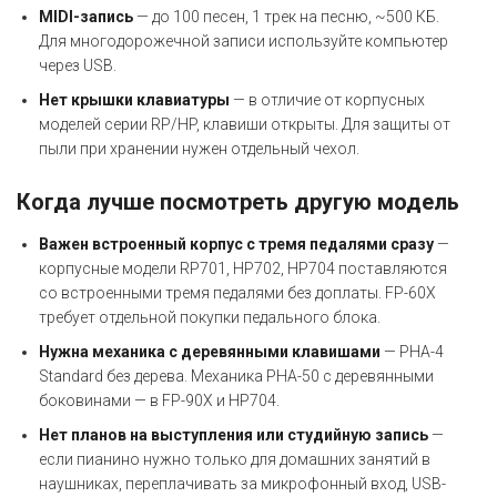
MIDI-запись
— до 100 песен, 1 трек на песню, ~500 КБ.
Для многодорожечной записи используйте компьютер
через USB.
Нет крышки клавиатуры
— в отличие от корпусных
моделей серии RP/HP, клавиши открыты. Для защиты от
пыли при хранении нужен отдельный чехол.
Когда лучше посмотреть другую модель
Важен встроенный корпус с тремя педалями сразу
—
корпусные модели RP701, HP702, HP704 поставляются
со встроенными тремя педалями без доплаты. FP-60X
требует отдельной покупки педального блока.
Нужна механика с деревянными клавишами
— PHA-4
Standard без дерева. Механика PHA-50 с деревянными
боковинами — в FP-90X и HP704.
Нет планов на выступления или студийную запись
—
если пианино нужно только для домашних занятий в
наушниках, переплачивать за микрофонный вход, USB-