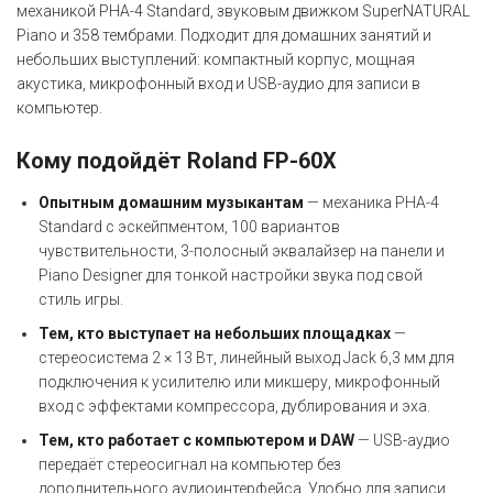
механикой PHA-4 Standard, звуковым движком SuperNATURAL
Piano и 358 тембрами. Подходит для домашних занятий и
небольших выступлений: компактный корпус, мощная
акустика, микрофонный вход и USB-аудио для записи в
компьютер.
Кому подойдёт Roland FP-60X
Опытным домашним музыкантам
— механика PHA-4
Standard с эскейпментом, 100 вариантов
чувствительности, 3-полосный эквалайзер на панели и
Piano Designer для тонкой настройки звука под свой
стиль игры.
Тем, кто выступает на небольших площадках
—
стереосистема 2 × 13 Вт, линейный выход Jack 6,3 мм для
подключения к усилителю или микшеру, микрофонный
вход с эффектами компрессора, дублирования и эха.
Тем, кто работает с компьютером и DAW
— USB-аудио
передаёт стереосигнал на компьютер без
дополнительного аудиоинтерфейса. Удобно для записи