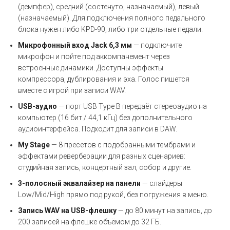
(демпфер), средний (состенуто, назначаемый), левый
(назначаемый). Для подключения полного педального
блока нужен либо KPD-90, либо три отдельные педали.
Микрофонный вход Jack 6,3 мм
— подключите
микрофон и пойте под аккомпанемент через
встроенные динамики. Доступны эффекты
компрессора, дублирования и эха. Голос пишется
вместе с игрой при записи WAV.
USB-аудио
— порт USB Type B передаёт стереоаудио на
компьютер (16 бит / 44,1 кГц) без дополнительного
аудиоинтерфейса. Подходит для записи в DAW.
My Stage
— 8 пресетов с подобранными тембрами и
эффектами реверберации для разных сценариев:
студийная запись, концертный зал, собор и другие.
3-полосный эквалайзер на панели
— слайдеры
Low/Mid/High прямо под рукой, без погружения в меню.
Запись WAV на USB-флешку
— до 80 минут на запись, до
200 записей на флешке объёмом до 32 ГБ.