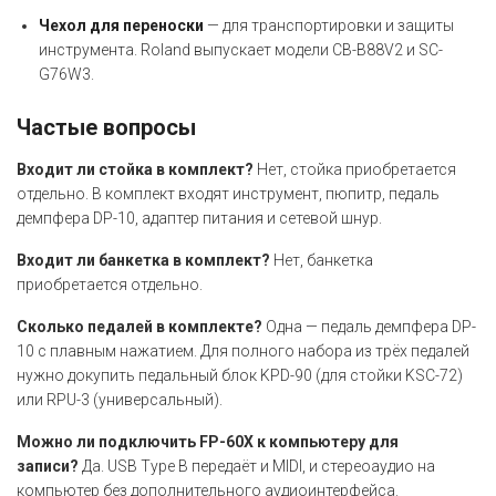
Чехол для переноски
— для транспортировки и защиты
инструмента. Roland выпускает модели CB-B88V2 и SC-
G76W3.
Частые вопросы
Входит ли стойка в комплект?
Нет, стойка приобретается
отдельно. В комплект входят инструмент, пюпитр, педаль
демпфера DP-10, адаптер питания и сетевой шнур.
Входит ли банкетка в комплект?
Нет, банкетка
приобретается отдельно.
Сколько педалей в комплекте?
Одна — педаль демпфера DP-
10 с плавным нажатием. Для полного набора из трёх педалей
нужно докупить педальный блок KPD-90 (для стойки KSC-72)
или RPU-3 (универсальный).
Можно ли подключить FP-60X к компьютеру для
записи?
Да. USB Type B передаёт и MIDI, и стереоаудио на
компьютер без дополнительного аудиоинтерфейса.