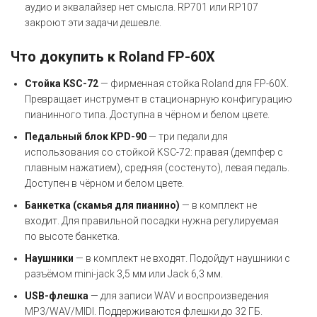
аудио и эквалайзер нет смысла. RP701 или RP107
закроют эти задачи дешевле.
Что докупить к Roland FP-60X
Стойка KSC-72
— фирменная стойка Roland для FP-60X.
Превращает инструмент в стационарную конфигурацию
пианинного типа. Доступна в чёрном и белом цвете.
Педальный блок KPD-90
— три педали для
использования со стойкой KSC-72: правая (демпфер с
плавным нажатием), средняя (состенуто), левая педаль.
Доступен в чёрном и белом цвете.
Банкетка (скамья для пианино)
— в комплект не
входит. Для правильной посадки нужна регулируемая
по высоте банкетка.
Наушники
— в комплект не входят. Подойдут наушники с
разъёмом mini-jack 3,5 мм или Jack 6,3 мм.
USB-флешка
— для записи WAV и воспроизведения
MP3/WAV/MIDI. Поддерживаются флешки до 32 ГБ.