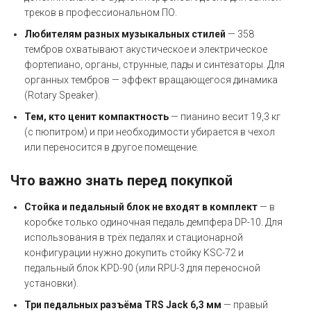
треков в профессиональном ПО.
Любителям разных музыкальных стилей
— 358
тембров охватывают акустическое и электрическое
фортепиано, органы, струнные, пады и синтезаторы. Для
органных тембров — эффект вращающегося динамика
(Rotary Speaker).
Тем, кто ценит компактность
— пианино весит 19,3 кг
(с пюпитром) и при необходимости убирается в чехол
или переносится в другое помещение.
Что важно знать перед покупкой
Стойка и педальный блок не входят в комплект
— в
коробке только одиночная педаль демпфера DP-10. Для
использования в трёх педалях и стационарной
конфигурации нужно докупить стойку KSC-72 и
педальный блок KPD-90 (или RPU-3 для переносной
установки).
Три педальных разъёма TRS Jack 6,3 мм
— правый