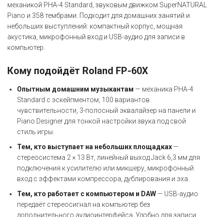
механикой PHA-4 Standard, звуковым движком SuperNATURAL
Piano и 358 тембрами. Подходит для домашних занятий и
небольших выступлений: компактный корпус, мощная
акустика, микрофонный вход и USB-аудио для записи в
компьютер.
Кому подойдёт Roland FP-60X
Опытным домашним музыкантам
— механика PHA-4
Standard с эскейпментом, 100 вариантов
чувствительности, 3-полосный эквалайзер на панели и
Piano Designer для тонкой настройки звука под свой
стиль игры.
Тем, кто выступает на небольших площадках
—
стереосистема 2 × 13 Вт, линейный выход Jack 6,3 мм для
подключения к усилителю или микшеру, микрофонный
вход с эффектами компрессора, дублирования и эха.
Тем, кто работает с компьютером и DAW
— USB-аудио
передаёт стереосигнал на компьютер без
дополнительного аудиоинтерфейса. Удобно для записи