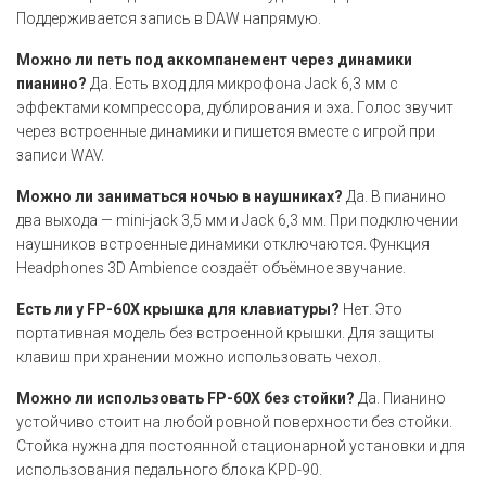
Поддерживается запись в DAW напрямую.
Можно ли петь под аккомпанемент через динамики
пианино?
Да. Есть вход для микрофона Jack 6,3 мм с
эффектами компрессора, дублирования и эха. Голос звучит
через встроенные динамики и пишется вместе с игрой при
записи WAV.
Можно ли заниматься ночью в наушниках?
Да. В пианино
два выхода — mini-jack 3,5 мм и Jack 6,3 мм. При подключении
наушников встроенные динамики отключаются. Функция
Headphones 3D Ambience создаёт объёмное звучание.
Есть ли у FP-60X крышка для клавиатуры?
Нет. Это
портативная модель без встроенной крышки. Для защиты
клавиш при хранении можно использовать чехол.
Можно ли использовать FP-60X без стойки?
Да. Пианино
устойчиво стоит на любой ровной поверхности без стойки.
Стойка нужна для постоянной стационарной установки и для
использования педального блока KPD-90.