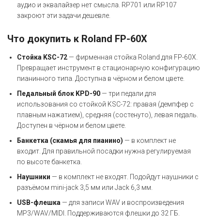
аудио и эквалайзер нет смысла. RP701 или RP107
закроют эти задачи дешевле.
Что докупить к Roland FP-60X
Стойка KSC-72
— фирменная стойка Roland для FP-60X.
Превращает инструмент в стационарную конфигурацию
пианинного типа. Доступна в чёрном и белом цвете.
Педальный блок KPD-90
— три педали для
использования со стойкой KSC-72: правая (демпфер с
плавным нажатием), средняя (состенуто), левая педаль.
Доступен в чёрном и белом цвете.
Банкетка (скамья для пианино)
— в комплект не
входит. Для правильной посадки нужна регулируемая
по высоте банкетка.
Наушники
— в комплект не входят. Подойдут наушники с
разъёмом mini-jack 3,5 мм или Jack 6,3 мм.
USB-флешка
— для записи WAV и воспроизведения
MP3/WAV/MIDI. Поддерживаются флешки до 32 ГБ.