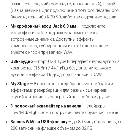
(демпфер), средний (состенуто, назначаемый), левый
(назначаемый). Для подключения полного педального
блока нужен либо KPD-90, либо три отдельные педали.
Микрофонный вход Jack 6,3 мм
— подключите
микрофон и пойте под аккомпанемент через
встроенные динамики. Доступны эффекты
компрессора, дублирования и эха. Голос пишется
вместе с игрой при записи WAV.
USB-аудио
— порт USB Type B передаёт стереоаудио на
компьютер (16 бит / 44,1 кГц) без дополнительного
аудиоинтерфейса. Подходит для записи в DAW.
My Stage
— 8 пресетов с подобранными тембрами и
эффектами реверберации для разных сценариев:
студийная запись, концертный зал, собор и другие.
3-полосный эквалайзер на панели
— слайдеры
Low/Mid/High прямо под рукой, без погружения в меню.
Запись WAV на USB-флешку
— до 80 минут на запись, до
200 записей на флешке объёмом до 32 ГБ.