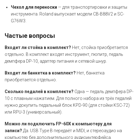
Чехол для переноски
— для транспортировки и защиты
инструмента. Roland выпускает модели CB-B88V2 и SC-
G76W3.
Частые вопросы
Входит ли стойка в комплект?
Нет, стойка приобретается
отдельно. В комплект входят инструмент, пюпитр, педаль
демпфера DP-10, адаптер питания и сетевой шнур.
Входит ли банкетка в комплект?
Нет, банкетка
приобретается отдельно.
Сколько педалей в комплекте?
Одна — педаль демпфера DP-
10 с плавным нажатием. Для полного набора из трёх педалей
нужно докупить педальный блок KPD-90 (для стойки KSC-72)
или RPU-3 (универсальный).
Можно ли подключить FP-60X к компьютеру для
записи?
Да. USB Type B передаёт и MIDI, и стереоаудио на
компьютер без дополнительного аудиоинтерфейса.