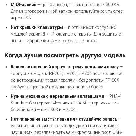
MIDI-запись
— до 100 песен, 1 трек на песню, ~500 КБ.
Для многодорожечной записи используйте компьютер
через USB.
Нет крышки клавиатуры
— в отличие от корпусных
моделей серии RP/HP, клавиши открыты. Для защиты от
пыли при хранении нужен отдельный чехол.
Когда лучше посмотреть другую модель
Важен встроенный корпус с тремя педалями сразу
—
корпусные модели RP701, HP702, HP704 поставляются
со встроенными тремя педалями без доплаты. FP-60X
требует отдельной покупки педального блока.
Нужна механика с деревянными клавишами
— PHA-4
Standard без дерева. Механика PHA-50 с деревянными
боковинами — в FP-90X и HP704.
Нет планов на выступления или студийную запись
—
если пианино нужно только для домашних занятий в
наушниках, переплачивать за микрофонный вход, USB-