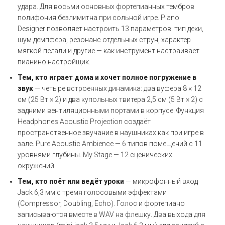
удара. Для восьми основных фортепианных тембров
полифония безлимитна при сольной игре. Piano
Designer позволяет настроить 13 параметров: тип деки,
шум демпфера, резонанс отдельных струн, характер
мягкой педали и другие — как инструмент настраивает
пианино настройщик.
Тем, кто играет дома и хочет полное погружение в
звук
— четыре встроенных динамика: два вуфера 8 × 12
см (25 Вт × 2) и два купольных твитера 2,5 см (5 Вт × 2) с
задними вентиляционными портами в корпусе. Функция
Headphones Acoustic Projection создаёт
пространственное звучание в наушниках как при игре в
зале. Pure Acoustic Ambience — 6 типов помещений с 11
уровнями глубины. My Stage — 12 сценических
окружений.
Тем, кто поёт или ведёт уроки
— микрофонный вход
Jack 6,3 мм с тремя голосовыми эффектами
(Compressor, Doubling, Echo). Голос и фортепиано
записываются вместе в WAV на флешку. Два выхода для