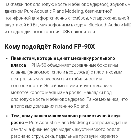
накладки под слоновую кость и эбеновое дерево), звуковым
движком Pure Acoustic Piano Modeling, безлимитной
полифонией для фортепианных тембров, четырёхканальной
акустикой 60 Вт, микрофонным входом, Bluetooth Audio и MIDI
и входом для подключения USB-накопителя.
Кому подойдёт Roland FP-90X
Пианистам, которые ценят механику рояльного
класса
— PHA-50 объединяет деревянные боковины
клавиш (знакомое тепло и вес дерева) с пластиковым
центральным каркасом для стабильности и
долговечности. Эскейпмент имитирует механизм
молоточкового механизма рояля. Накладки под
слоновую кость и эбеновое дерево. Та же механика, что
в топовых домашних пианино Roland.
Тем, кому важен максимально реалистичный звук
рояля
— Pure Acoustic Piano Modeling воспроизводит не
семплы, а физическую модель акустического рояля:
резонанс струн, дека, педальные призвуки, характер