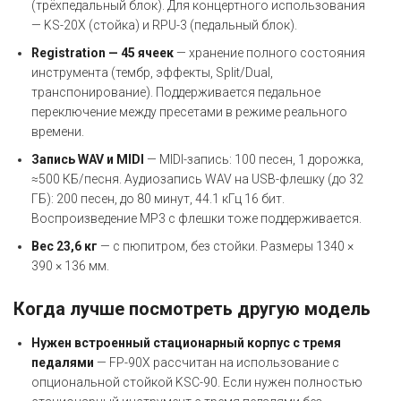
(трёхпедальный блок). Для концертного использования
— KS-20X (стойка) и RPU-3 (педальный блок).
Registration — 45 ячеек
— хранение полного состояния
инструмента (тембр, эффекты, Split/Dual,
транспонирование). Поддерживается педальное
переключение между пресетами в режиме реального
времени.
Запись WAV и MIDI
— MIDI-запись: 100 песен, 1 дорожка,
≈500 КБ/песня. Аудиозапись WAV на USB-флешку (до 32
ГБ): 200 песен, до 80 минут, 44.1 кГц 16 бит.
Воспроизведение MP3 с флешки тоже поддерживается.
Вес 23,6 кг
— с пюпитром, без стойки. Размеры 1340 ×
390 × 136 мм.
Когда лучше посмотреть другую модель
Нужен встроенный стационарный корпус с тремя
педалями
— FP-90X рассчитан на использование с
опциональной стойкой KSC-90. Если нужен полностью