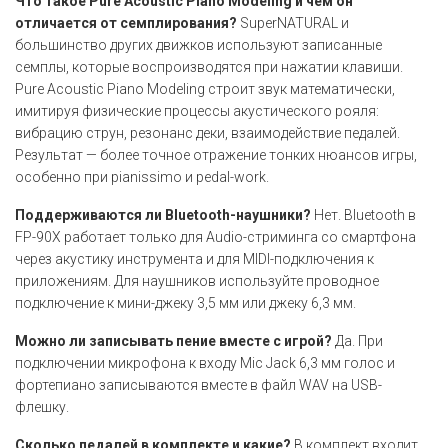
Что такое Pure Acoustic Piano Modeling и чем он
отличается от семплирования?
SuperNATURAL и
большинство других движков используют записанные
семплы, которые воспроизводятся при нажатии клавиши.
Pure Acoustic Piano Modeling строит звук математически,
имитируя физические процессы акустического рояля:
вибрацию струн, резонанс деки, взаимодействие педалей.
Результат — более точное отражение тонких нюансов игры,
особенно при pianissimo и pedal-work.
Поддерживаются ли Bluetooth-наушники?
Нет. Bluetooth в
FP-90X работает только для Audio-стриминга со смартфона
через акустику инструмента и для MIDI-подключения к
приложениям. Для наушников используйте проводное
подключение к мини-джеку 3,5 мм или джеку 6,3 мм.
Можно ли записывать пение вместе с игрой?
Да. При
подключении микрофона к входу Mic Jack 6,3 мм голос и
фортепиано записываются вместе в файл WAV на USB-
флешку.
Сколько педалей в комплекте и какие?
В комплект входит