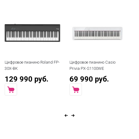
Цифровое пианино Roland FP-
Цифровое пианино Casio
Ци
30X-BK
Privia PX-S1100WE
19
129 990 руб.
69 990 руб.
3