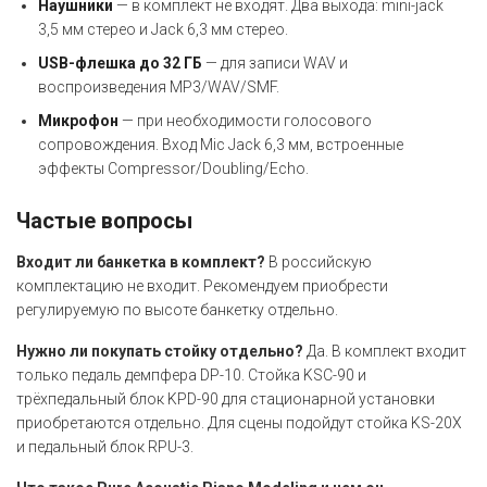
Наушники
— в комплект не входят. Два выхода: mini-jack
3,5 мм стерео и Jack 6,3 мм стерео.
USB-флешка до 32 ГБ
— для записи WAV и
воспроизведения MP3/WAV/SMF.
Микрофон
— при необходимости голосового
сопровождения. Вход Mic Jack 6,3 мм, встроенные
эффекты Compressor/Doubling/Echo.
Частые вопросы
Входит ли банкетка в комплект?
В российскую
комплектацию не входит. Рекомендуем приобрести
регулируемую по высоте банкетку отдельно.
Нужно ли покупать стойку отдельно?
Да. В комплект входит
только педаль демпфера DP-10. Стойка KSC-90 и
трёхпедальный блок KPD-90 для стационарной установки
приобретаются отдельно. Для сцены подойдут стойка KS-20X
и педальный блок RPU-3.