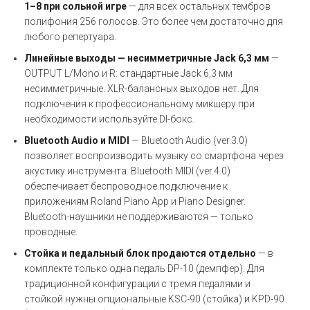
1–8 при сольной игре
— для всех остальных тембров
полифония 256 голосов. Это более чем достаточно для
любого репертуара.
Линейные выходы — несимметричные Jack 6,3 мм
—
OUTPUT L/Mono и R: стандартные Jack 6,3 мм
несимметричные. XLR-балансных выходов нет. Для
подключения к профессиональному микшеру при
необходимости используйте DI-бокс.
Bluetooth Audio и MIDI
— Bluetooth Audio (ver.3.0)
позволяет воспроизводить музыку со смартфона через
акустику инструмента. Bluetooth MIDI (ver.4.0)
обеспечивает беспроводное подключение к
приложениям Roland Piano App и Piano Designer.
Bluetooth-наушники не поддерживаются — только
проводные.
Стойка и педальный блок продаются отдельно
— в
комплекте только одна педаль DP-10 (демпфер). Для
традиционной конфигурации с тремя педалями и
стойкой нужны опциональные KSC-90 (стойка) и KPD-90