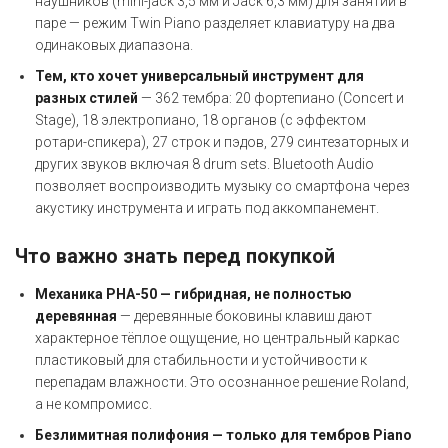
наушников (mini-jack 3,5 мм и Jack 6,3 мм) для занятий в
паре — режим Twin Piano разделяет клавиатуру на два
одинаковых диапазона.
Тем, кто хочет универсальный инструмент для
разных стилей
— 362 тембра: 20 фортепиано (Concert и
Stage), 18 электропиано, 18 органов (с эффектом
ротари-спикера), 27 строк и пэдов, 279 синтезаторных и
других звуков включая 8 drum sets. Bluetooth Audio
позволяет воспроизводить музыку со смартфона через
акустику инструмента и играть под аккомпанемент.
Что важно знать перед покупкой
Механика PHA-50 — гибридная, не полностью
деревянная
— деревянные боковины клавиш дают
характерное тёплое ощущение, но центральный каркас
пластиковый для стабильности и устойчивости к
перепадам влажности. Это осознанное решение Roland,
а не компромисс.
Безлимитная полифония — только для тембров Piano