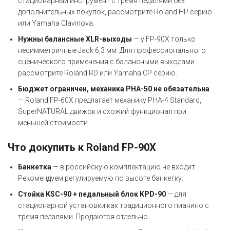
стационарный инструмент с тремя педалями без
дополнительных покупок, рассмотрите Roland HP серию
или Yamaha Clavinova.
Нужны балансные XLR-выходы
— у FP-90X только
несимметричные Jack 6,3 мм. Для профессионального
сценического применения с балансными выходами
рассмотрите Roland RD или Yamaha CP серию.
Бюджет ограничен, механика PHA-50 не обязательна
— Roland FP-60X предлагает механику PHA-4 Standard,
SuperNATURAL движок и схожий функционал при
меньшей стоимости.
Что докупить к Roland FP-90X
Банкетка
— в российскую комплектацию не входит.
Рекомендуем регулируемую по высоте банкетку.
Стойка KSC-90 + педальный блок KPD-90
— для
стационарной установки как традиционного пианино с
тремя педалями. Продаются отдельно.