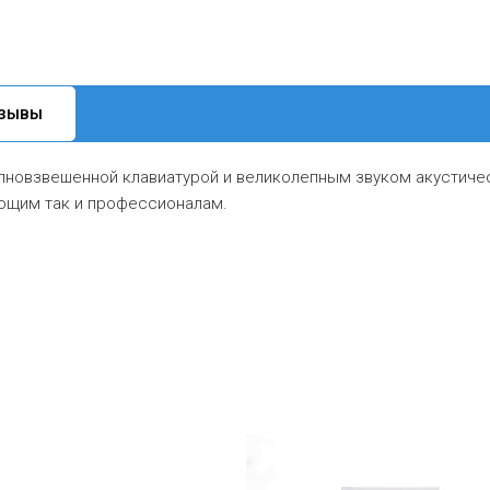
ЗЫВЫ
олновзвешенной клавиатурой и великолепным звуком акустиче
ающим так и профессионалам.