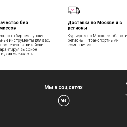
качество без
Доставка по Москве и в
миссов
регионы
ельно отбираем лучшие
Курьером по Москве и области
ные инструменты для вас,
регионы — транспортными
проверенные китайские
компаниями
гарантируя высокое
 и долговечность
Мы в соц сетях