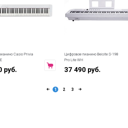
ианино Casio Privia
Цифровое пианино Beisite S-198
E
Pro Lite WH
0 руб.
37 490 руб.
1
2
3