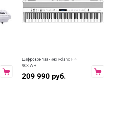
Цифровое пианино Roland FP-
Цифровое пиа
90X WH
200 RD
209 990 руб.
34 200 