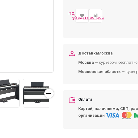
ПОДОБРАТЬ
Задать вопрос
ЗАМЕНУ
Доставка
Москва
Москва
— курьером, бесплатно 
Московская область
— курьер
Оплата
Картой, наличными, СБП, рас
организаций