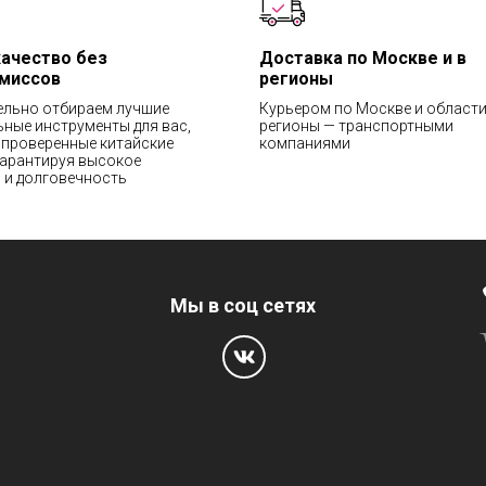
качество без
Доставка по Москве и в
миссов
регионы
ельно отбираем лучшие
Курьером по Москве и области
ные инструменты для вас,
регионы — транспортными
проверенные китайские
компаниями
гарантируя высокое
 и долговечность
Мы в соц сетях