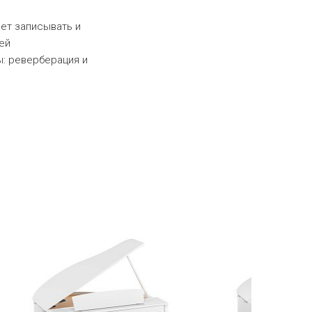
яет записывать и
ей
: реверберация и