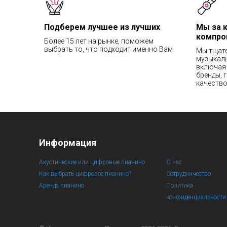
Подберем лучшее из лучших
Мы за 
компро
Более 15 лет на рынке, поможем
выбрать то, что подходит именно Вам
Мы тщат
музыкаль
включая 
бренды, 
качество
Информация
Акустические или цифровые пианино
О нас
Как выбрать цифровое пианино?
Сотрудничество
Аренда пианино
Политика
конфиденциальности