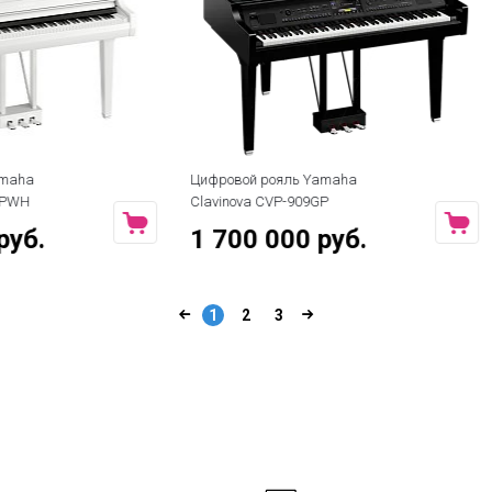
рояль Yamaha
Цифровое пианино Yamaha
CVP-909GP
Clavinova CLP-895GPWH
 000 руб.
960 000 руб.
1
2
3