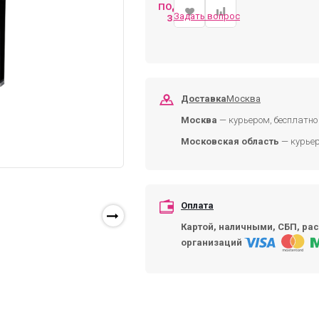
ПОДОБРАТЬ
Задать вопрос
ЗАМЕНУ
Доставка
Москва
Москва
— курьером, бесплатно 
Московская область
— курьер
Оплата
Картой, наличными, СБП, рас
организаций