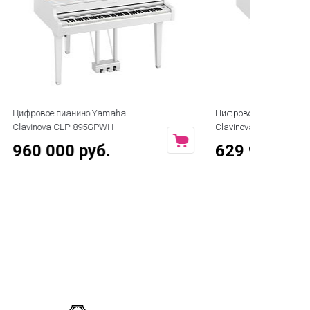
Цифровое пианино Yamaha
Цифровой роя
Clavinova CLP-865GPWH
G1W
629 990 руб.
341 760