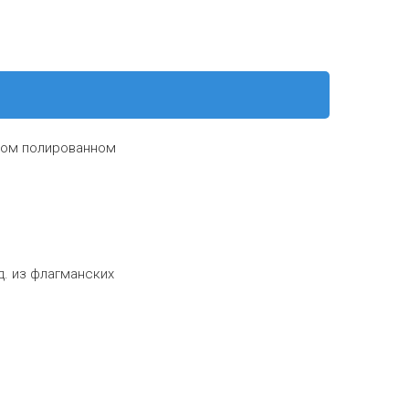
ном полированном
д. из флагманских