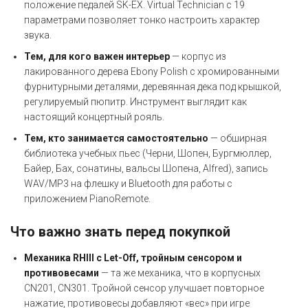
положение педалей SK-EX. Virtual Technician с 19
параметрами позволяет тонко настроить характер
звука.
Тем, для кого важен интерьер
— корпус из
лакированного дерева Ebony Polish с хромированными
фурнитурными деталями, деревянная дека под крышкой,
регулируемый пюпитр. Инструмент выглядит как
настоящий концертный рояль.
Тем, кто занимается самостоятельно
— обширная
библиотека учебных пьес (Черни, Шопен, Бургмюллер,
Байер, Бах, сонатины, вальсы Шопена, Alfred), запись
WAV/MP3 на флешку и Bluetooth для работы с
приложением PianoRemote.
Что важно знать перед покупкой
Механика RHIII с Let-Off, тройным сенсором и
противовесами
— та же механика, что в корпусных
CN201, CN301. Тройной сенсор улучшает повторное
нажатие, противовесы добавляют «вес» при игре