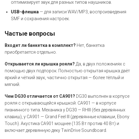
оптимизирует звук для разных типов наушников.
USB-флешка
— для записи WAV/MP3, воспроизведения
SMF и сохранения настроек.
Частые вопросы
Входит ли банкетка в комплект?
Нет, банкетка
приобретается отдельно.
Открывается ли крышка рояля?
Да, в двух положениях с
помощью двух подпорок. Полностью открытая крышка даёт
яркий и чёткий звук, частично открытая — более тёплый и
мягкий.
Чем DG30 отличается от CA901?
DG30 выполнен в корпусе
рояля с открывающейся крышкой. CA901 — в корпусе
пианинного типа. Механика у DG30 — RHIII (без деревянных
клавиш), у CA901 — Grand Feel III (деревянные клавиши, Ebony
Touch). Акустика CA901 мощнее (135 Вт против 40 Вт) и
включает деревянную деку TwinDrive Soundboard.