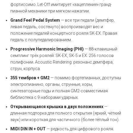
фортиссимо. Let-Off имитирует «зацепление» гранд-
пианной механики при мягком нажатии.
Grand Feel Pedal System
— все три педали (демпфер,
левая педаль, состенуто) воспроизводят вес и
положение педалей концертного рояля SK-EX. Правая
педаль с полупедалированием.
Progressive Harmonic Imaging (PHI)
— 88-клавишный
семплинг трёх роялей: SK-EX, SK-5 и EX. 256 голосов
полифонии. Acoustic Rendering: резонанс демпфера,
струн, корпуса.
355 тембров + GM2
— помимо фортепианных, доступны
электропианино, органы, струнные, хоры,
синтезаторные пэды и полная GM2-совместимая
библиотека с 9 наборами ударных.
Открывающаяся крышка в двух положениях
—
длинная подпорка для полного открытия (яркий, чёткий
звук) или короткая для частичного (более тёплый тон).
MIDI DIN IN + OUT
— редкость для цифрового рояля.