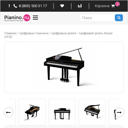
0
8 (800) 500 31 17
Корзина
Pianino
Главная
/
Цифровые пианино
/
Цифровые рояли
/
Цифровой рояль Kawai
GP30