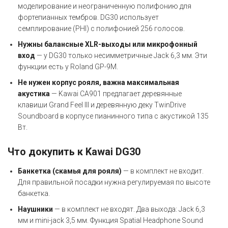
моделирование и неограниченную полифонию для
фортепианных тембров. DG30 использует
семплирование (PHI) с полифонией 256 голосов.
Нужны балансные XLR-выходы или микрофонный
вход
— у DG30 только несимметричные Jack 6,3 мм. Эти
функции есть у Roland GP-9M.
Не нужен корпус рояля, важна максимальная
акустика
— Kawai CA901 предлагает деревянные
клавиши Grand Feel III и деревянную деку TwinDrive
Soundboard в корпусе пианинного типа с акустикой 135
Вт.
Что докупить к Kawai DG30
Банкетка (скамья для рояля)
— в комплект не входит.
Для правильной посадки нужна регулируемая по высоте
банкетка.
Наушники
— в комплект не входят. Два выхода: Jack 6,3
мм и mini-jack 3,5 мм. Функция Spatial Headphone Sound