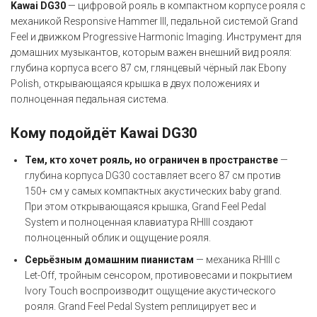
Kawai DG30
— цифровой рояль в компактном корпусе рояля с
механикой Responsive Hammer III, педальной системой Grand
Feel и движком Progressive Harmonic Imaging. Инструмент для
домашних музыкантов, которым важен внешний вид рояля:
глубина корпуса всего 87 см, глянцевый чёрный лак Ebony
Polish, открывающаяся крышка в двух положениях и
полноценная педальная система.
Кому подойдёт Kawai DG30
Тем, кто хочет рояль, но ограничен в пространстве
—
глубина корпуса DG30 составляет всего 87 см против
150+ см у самых компактных акустических baby grand.
При этом открывающаяся крышка, Grand Feel Pedal
System и полноценная клавиатура RHIII создают
полноценный облик и ощущение рояля.
Серьёзным домашним пианистам
— механика RHIII с
Let-Off, тройным сенсором, противовесами и покрытием
Ivory Touch воспроизводит ощущение акустического
рояля. Grand Feel Pedal System реплицирует вес и