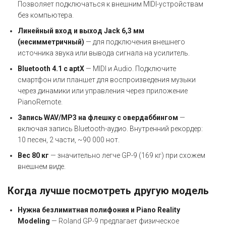
Позволяет подключаться к внешним MIDI-устройствам
без компьютера.
Линейный вход и выход Jack 6,3 мм
(несимметричный)
— для подключения внешнего
источника звука или вывода сигнала на усилитель.
Bluetooth 4.1 с aptX
— MIDI и Audio. Подключите
смартфон или планшет для воспроизведения музыки
через динамики или управления через приложение
PianoRemote.
Запись WAV/MP3 на флешку с овердаббингом
—
включая запись Bluetooth-аудио. Внутренний рекордер:
10 песен, 2 части, ~90 000 нот.
Вес 80 кг
— значительно легче GP-9 (169 кг) при схожем
внешнем виде.
Когда лучше посмотреть другую модель
Нужна безлимитная полифония и Piano Reality
Modeling
— Roland GP-9 предлагает физическое