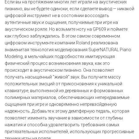
Если вы на протяжении многих лет играли на акустических
пианино, вы не будете одиноки, если сделаете вывод — никакой
цифровой инструмент не в состоянии воссоздать
аутентичные звук и ощущения, получаемые при игре на
акустическом рояле. Но возьмите ноту на GP609 и поймете
как глубоко заблуждались. В этом самом современном
цифровом инструменте компании Roland реализована
знаменитая технология моделирования SuperNATURAL Piano
Modeling, в мельчайших подробностях имитирующая
физический процесс возникновения звука, как это
происходит в акустическом пианино. Она позволяет
получать насыщенный "живой" звук. Вы получите массу
положительных эмоций от прикосновения к уникальной
клавиатуре, выполненной из деревянных и формованных
полимерных материалов, обеспечивающих непередаваемые
ощущения при игре и одновременно непревзойденную
надежность. Добавьте к этому демпферную педаль, которая
позволяет изменять звучание в зависимости от глубины
нажатия и способна удовлетворить требования самых
притязательных исполнителей, использующих прогрессивные
техники игры на рояле.