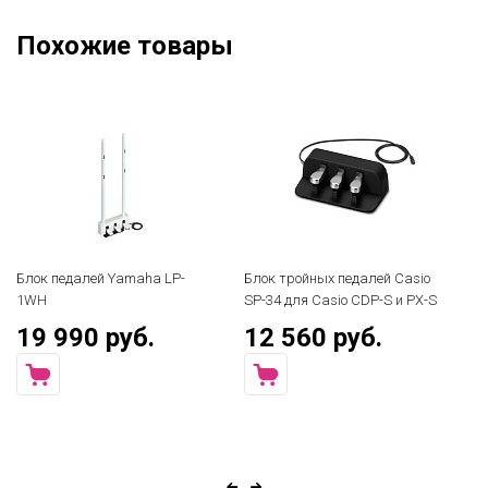
Похожие товары
Блок педалей Yamaha LP-
Блок тройных педалей Casio
Пе
1WH
SP-34 для Casio CDP-S и PX-S
ин
W
19 990 руб.
12 560 руб.
1