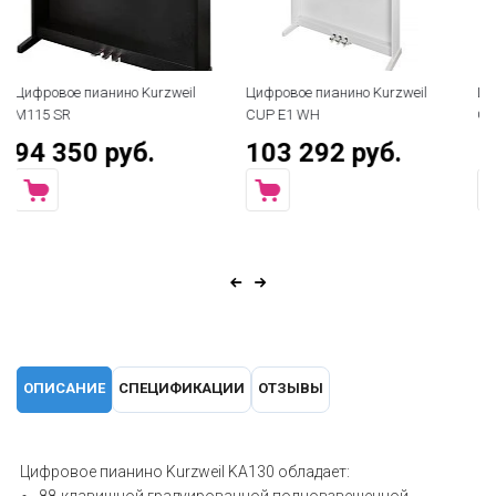
weil
Цифровое пианино Kurzweil
Цифровое пианино Kurzweil
CUP E1 WH
CUP P1 WH
103 292 руб.
143 344 руб.
ОПИСАНИЕ
СПЕЦИФИКАЦИИ
ОТЗЫВЫ
Цифровое пианино Kurzweil KA130 обладает:
88-клавишной градуированной полновзвешенной