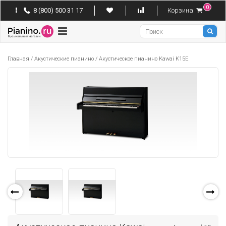
0
8 (800) 500 31 17
Корзина
Pianino
Главная
/
Акустические пианино
/
Акустическое пианино Kawai K15E