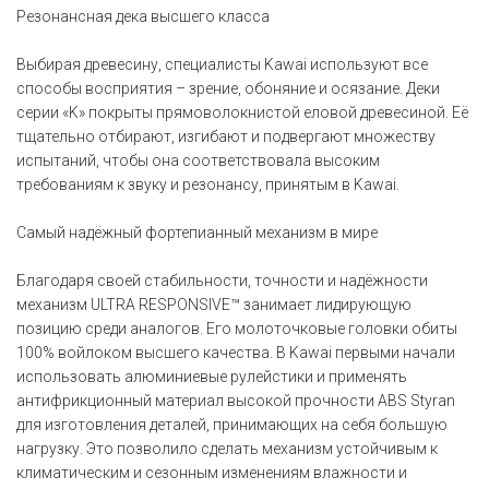
Резонансная дека высшего класса
Выбирая древесину, специалисты Kawai используют все
способы восприятия – зрение, обоняние и осязание. Деки
серии «K» покрыты прямоволокнистой еловой древесиной. Её
тщательно отбирают, изгибают и подвергают множеству
испытаний, чтобы она соответствовала высоким
требованиям к звуку и резонансу, принятым в Kawai.
Самый надёжный фортепианный механизм в мире
Благодаря своей стабильности, точности и надёжности
механизм ULTRA RESPONSIVE™ занимает лидирующую
позицию среди аналогов. Его молоточковые головки обиты
100% войлоком высшего качества. В Kawai первыми начали
использовать алюминиевые рулейстики и применять
антифрикционный материал высокой прочности ABS Styran
для изготовления деталей, принимающих на себя большую
нагрузку. Это позволило сделать механизм устойчивым к
климатическим и сезонным изменениям влажности и