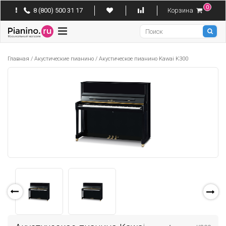
0
8 (800) 500 31 17
Корзина
Pianino
Главная
/
Акустические пианино
/
Акустическое пианино Kawai K300