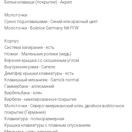
Белые клавиши (покрытие) - Акрил
Молоточки:
Сукно под клавишами - Синий или красный цвет
Молоточки - Войлок Germany felt FFW
Корпус:
Система запирания - есть
Ножки - Маленькие ролики (медь)
Верхняя крышка со скошенным углом
Внутренняя рама - Сапеле
Демпфер крышки клавиатуры - есть
Клавишный механизм - Samick normal
Гаммербанк - аллюминий
Вирбельбанк - клен
Вирбели - никелированное покрытие
Молоточки - Северо-американский клен, двойное войлочное
покрытие (Германия)
Клавиатура - полноразмерная
Крышка клавиатуры с плавным опусканием
Механика - клен, алюминий