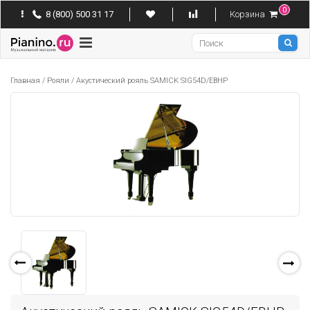
0
8 (800) 500 31 17
Корзина
Pianino
Главная
/
Рояли
/
Акустический рояль SAMICK SIG54D/EBHP