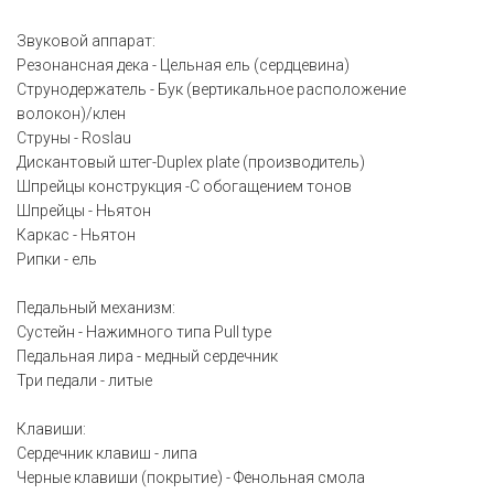
Звуковой аппарат:
Резонансная дека - Цельная ель (сердцевина)
Струнодержатель - Бук (вертикальное расположение
волокон)/клен
Струны - Roslau
Дискантовый штег-Duplex plate (производитель)
Шпрейцы конструкция -С обогащением тонов
Шпрейцы - Ньятон
Каркас - Ньятон
Рипки - ель
Педальный механизм:
Сустейн - Нажимного типа Pull type
Педальная лира - медный сердечник
Три педали - литые
Клавиши:
Сердечник клавиш - липа
Черные клавиши (покрытие) - Фенольная смола