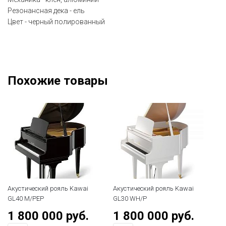
Резонансная дека - ель
Цвет - черный полированный
Похожие товары
Акустический рояль Kawai
Акустический рояль Kawai
Акус
GL40 M/PEP
GL30 WH/P
GL20
1 800 000 руб.
1 800 000 руб.
1 