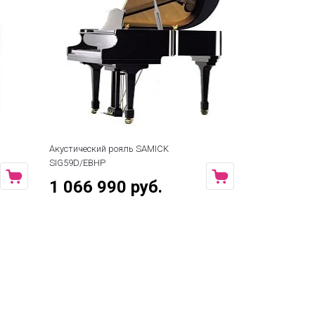
Акустический рояль SAMICK
Акустический
SIG59D/EBHP
SIG54D/EBHP
1 066 990 руб.
989 989