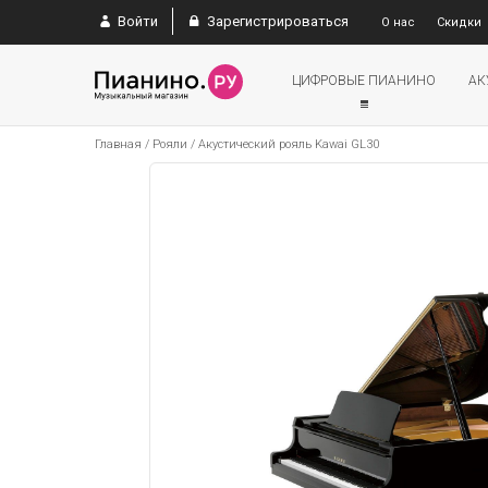
Войти
Зарегистрироваться
О нас
Скидки
ЦИФРОВЫЕ ПИАНИНО
АК
Главная
/
Рояли
/
Акустический рояль Kawai GL30