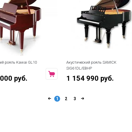
ий рояль Kawai GL10
Акустический рояль SAMICK
SIG61DL/EBHP
 000 руб.
1 154 990 руб.
1
2
3