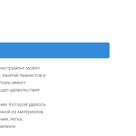
й инструмент может
 занятий пианистов и
Рояль имеет
ющую удовольствие
ния. Которой удалось
енной из материалов
ии, легка,
иапазон