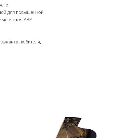
ялю.
ной для повышенной
именяется ABS-
узыканта-любителя,