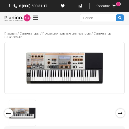
0
8 (800) 500 31 17
Корзина
Pianino
Главная
/
Синтезаторы
/
Профессиональные синтезаторы
/
Синтезатор
Casio XW-P1