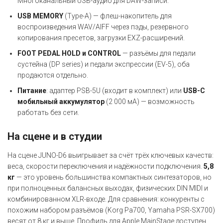
Многоканальный USB-аудио для DAW-записи.
USB MEMORY
(Type-A) — флеш-накопитель для
воспроизведения WAV/AIFF через пэды, резервного
копирования пресетов, загрузки EXZ-расширений.
FOOT PEDAL HOLD и CONTROL
— разъёмы для педали
сустейна (DP series) и педали экспрессии (EV-5), оба
продаются отдельно.
Питание
: адаптер PSB-5U (входит в комплект) или
USB-C
мобильный аккумулятор
(2 000 мА) — возможность
работать без сети.
На сцене и в студии
На сцене JUNO-D6 выигрывает за счёт трёх ключевых качеств:
веса, скорости переключения и надёжности подключения.
5,8
кг
— это уровень большинства компактных синтезаторов, но
при полноценных балансных выходах, физических DIN MIDI и
комбинированном XLR-входе. Для сравнения: конкуренты с
похожим набором разъёмов (Korg Pa700, Yamaha PSR-SX700)
весят от 8 кг и выше. Профиль для Apple MainStage доступен