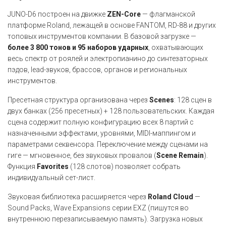
JUNO-D6 построен на движке
ZEN-Core
— флагманской
платформе Roland, лежащей в основе FANTOM, RD-88 и других
топовых инструментов компании. В базовой загрузке —
более 3 800 тонов и 95 наборов ударных
, охватывающих
весь спектр от роялей и электропианино до синтезаторных
пэдов, lead-звуков, брассов, органов и региональных
инструментов.
Пресетная структура организована через
Scenes
: 128 сцен в
двух банках (256 пресетных) + 128 пользовательских. Каждая
сцена содержит полную конфигурацию всех 8 партий с
назначенными эффектами, уровнями, MIDI-маппингом и
параметрами секвенсора. Переключение между сценами на
гиге — мгновенное, без звуковых провалов (
Scene Remain
).
Функция
Favorites
(128 слотов) позволяет собрать
индивидуальный сет-лист.
Звуковая библиотека расширяется через
Roland Cloud
—
Sound Packs, Wave Expansions серии EXZ (пишутся во
внутреннюю перезаписываемую память). Загрузка новых