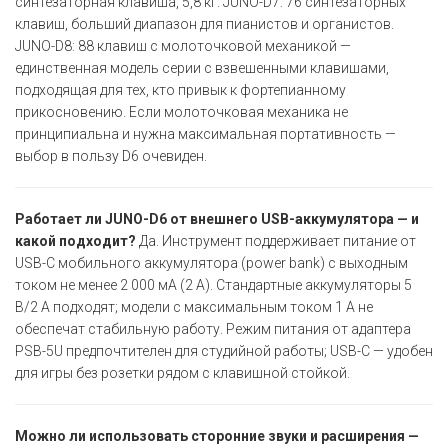
синтезаторная клавиша, 5,8 кг. JUNO-D7: 76 синтезаторных
клавиш, больший диапазон для пианистов и органистов.
JUNO-D8: 88 клавиш с молоточковой механикой —
единственная модель серии с взвешенными клавишами,
подходящая для тех, кто привык к фортепианному
прикосновению. Если молоточковая механика не
принципиальна и нужна максимальная портативность —
выбор в пользу D6 очевиден.
Работает ли JUNO-D6 от внешнего USB-аккумулятора — и
какой подходит?
Да. Инструмент поддерживает питание от
USB-C мобильного аккумулятора (power bank) с выходным
током не менее 2 000 мА (2 А). Стандартные аккумуляторы 5
В/2 А подходят; модели с максимальным током 1 А не
обеспечат стабильную работу. Режим питания от адаптера
PSB-5U предпочтителен для студийной работы; USB-C — удобен
для игры без розетки рядом с клавишной стойкой.
Можно ли использовать сторонние звуки и расширения —