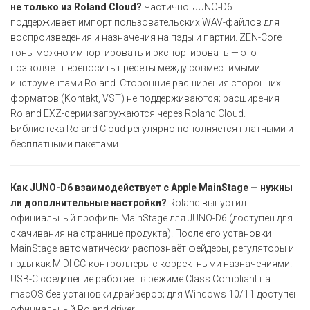
не только из Roland Cloud?
Частично. JUNO-D6
поддерживает импорт пользовательских WAV-файлов для
воспроизведения и назначения на пэды и партии. ZEN-Core
тоны можно импортировать и экспортировать — это
позволяет переносить пресеты между совместимыми
инструментами Roland. Сторонние расширения сторонних
форматов (Kontakt, VST) не поддерживаются; расширения
Roland EXZ-серии загружаются через Roland Cloud.
Библиотека Roland Cloud регулярно пополняется платными и
бесплатными пакетами.
Как JUNO-D6 взаимодействует с Apple MainStage — нужны
ли дополнительные настройки?
Roland выпустил
официальный профиль MainStage для JUNO-D6 (доступен для
скачивания на странице продукта). После его установки
MainStage автоматически распознаёт фейдеры, регуляторы и
пэды как MIDI CC-контроллеры с корректными назначениями.
USB-C соединение работает в режиме Class Compliant на
macOS без установки драйверов; для Windows 10/11 доступен
официальный Roland driver.