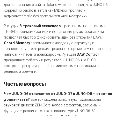
для скачивания с сайта Roland — это означает, что JUNO-D6
корректно распознаётся как MIDI-контроллер и
аудиоинтерфейс без дополнительной настройки.
В студии
8-трековый секвенсор
с реальным, пошаговым и
TR-REC-режимами записи и пошаговым редактированием
позволяет быстро фиксировать идеи без открытия DAW.
Chord Memory
запоминает аккордовую структуру и
транспонирует её в режиме реального времени — полезно при
написании песен и аранжировке. Функция
DAW Control
превращает фейдеры и регуляторы JUNO-D6 в MIDI CC-
контроллеры для управления микшером и плагинами в
реальном времени.
Частые вопросы
Чем JUNO-D6 отличается от JUNO-D7 и JUNO-D8 — стоит ли
доплачивать?
Все три модели используют одинаковый
звуковой движок ZEN-Core, набор эффектов, разъёмы и
функции — разница только в клавиатуре. JUNO-D6: 61