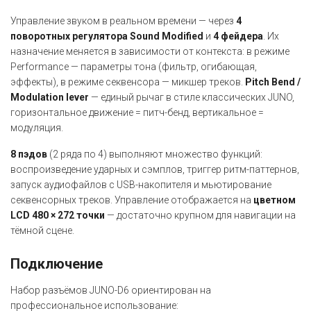
Управление звуком в реальном времени — через
4
поворотных регулятора Sound Modified
и
4 фейдера
. Их
назначение меняется в зависимости от контекста: в режиме
Performance — параметры тона (фильтр, огибающая,
эффекты), в режиме секвенсора — микшер треков.
Pitch Bend /
Modulation lever
— единый рычаг в стиле классических JUNO,
горизонтальное движение = питч-бенд, вертикальное =
модуляция.
8 пэдов
(2 ряда по 4) выполняют множество функций:
воспроизведение ударных и сэмплов, триггер ритм-паттернов,
запуск аудиофайлов с USB-накопителя и мьютирование
секвенсорных треков. Управление отображается на
цветном
LCD 480 × 272 точки
— достаточно крупном для навигации на
тёмной сцене.
Подключение
Набор разъёмов JUNO-D6 ориентирован на
профессиональное использование: