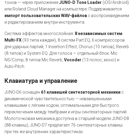
тонов — через приложение
JUNO-D Tone Loader
(iOS/Android)
или Roland Cloud Manager на компьютере. Поддерживается
импорт пользовательских WAV-файлов
с воспроизведением
и редактированием внутри инструмента.
Система эффектов многослойная:
8 независимых систем
Multi-FX
(93 типа каждая), 8 систем Part EQ, 6 компрессоров
для ударных партий, 1 Insertion Effect, Chorus (10 типов), Reverb
(8 типов) и System EQ. Для голоса — отдельный блок: Mic
NS/Comp, 8 типов Mic Reverb,
Vocoder
(13 полос, моно) и
Auto-Pitch.
Клавиатура и управление
JUNO-D6 оснащён
61 клавишей синтезаторной механики
с
динамической чувствительностью — невзвешенными
клавишами с лёгким ходом, оптимальными для быстрого
переключения между тембрами и игры синтезаторных партий.
Молоточковая механика доступна в старшей модели JUNO-D8
(88 клавиш); JUNO-D7 предлагает 76 синтезаторных клавиш
при тех же внутренних характеристиках.