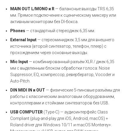
MAIN OUT L/MONO и R
— балансные выходы TRS 6,35
мм. Прямое подключение к сценическому миксеру или
активным мониторам без DI-бокса.
Phones
— стандартный стереоджек 6,35 мм.
External Input
— стереоминиджек 3,5 мм для внешнего
источника (второй синтезатор, телефон, плеер) с
прохождением через основные выходы.
Mic Input
— комбинированный разъём XLR / джек 6,35
мм с выделенным блоком обработки голоса: Noise
Suppressor, EQ, компрессор, ревербератор, Vocoder и
Auto-Pitch.
DIN MIDI IN и OUT
— физические 5-пиновые разъёмы для
работы с классическим аналоговым оборудованием,
контроллерами и стойками синтезаторов без USB.
USB COMPUTER
(Type-C) — аудиоинтерфейс Class
Compliant (plug-and-play для iOS, Android, macOS) +
Roland driver для Windows 10/11 и macOS Monterey+.