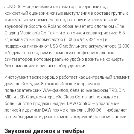
JUNO-D6 — сценический синтезатор, созданный под
конкретный сценарий: живые выступления в составе группы с
минимальным временем на подготовку и максимальной
звуковой гибкостью. Roland обозначает его слоганом «The
Gigging Musician's Go-To» — и это точная характеристика. 5,8
кг, компактный форм-фактор (1 005 × 94 × 324 мм) и
поддержка питания от USB-C мобильного аккумулятора (2 000
мА) делают его одним из немногих профессиональных
синтезаторов, которые реально удобно возить на концерты
без помощника и лишнего оборудования.
Инструмент также хорошо работает как центральный элемент
домашней студии: 8-трековый секвенсор, импорт
пользовательских WAV-файлов, балансные выходы TRS, DIN
MIDI и USB-C аудиоинтерфейс Class Compliant покрывают
большинство продакшн-задач. DAW Control — управление
логикой и другими DAW прямо с панели JUNO-D6 — избавляет
от необходимости держать мышь под рукой во время записи.
Звуковой движок и тембры