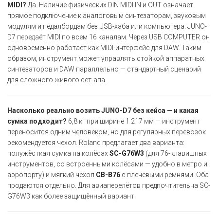
MIDI?
Да. Наличие физических DIN MIDI IN и OUT означает
прямое подключение к аналоговым синтезаторам, звуковым
модулям и педалбордам без USB-хаба или компьютера. JUNO-
D7 передаёт MIDI по всем 16 каналам. Через USB COMPUTER он
одновременно работает как MIDI-интерфейс для DAW. Таким
образом, инструмент может управлять стойкой аппаратных
синтезаторов и DAW параллельно — стандартный сценарий
для сложного живого сет-апа.
Насколько реально возить JUNO-D7 без кейса — и какая
сумка подходит?
6,8 кг при ширине 1 217 мм — инструмент
переносится одним человеком, но для регулярных перевозок
рекомендуется чехол. Roland предлагает два варианта:
полужёсткая сумка на колёсах
SC-G76W3
(для 76-клавишных
инструментов, со встроенными колёсами — удобно в метро и
аэропорту) и мягкий чехол
CB-B76
с плечевыми ремнями. Оба
продаются отдельно. Для авиаперелётов предпочтительна SC-
G76W3 как более защищённый вариант.