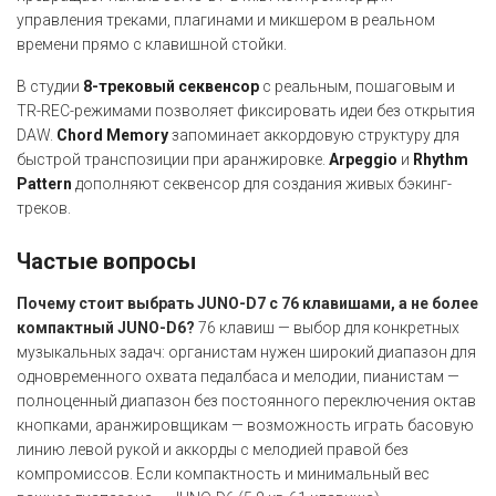
управления треками, плагинами и микшером в реальном
времени прямо с клавишной стойки.
В студии
8-трековый секвенсор
с реальным, пошаговым и
TR-REC-режимами позволяет фиксировать идеи без открытия
DAW.
Chord Memory
запоминает аккордовую структуру для
быстрой транспозиции при аранжировке.
Arpeggio
и
Rhythm
Pattern
дополняют секвенсор для создания живых бэкинг-
треков.
Частые вопросы
Почему стоит выбрать JUNO-D7 с 76 клавишами, а не более
компактный JUNO-D6?
76 клавиш — выбор для конкретных
музыкальных задач: органистам нужен широкий диапазон для
одновременного охвата педалбаса и мелодии, пианистам —
полноценный диапазон без постоянного переключения октав
кнопками, аранжировщикам — возможность играть басовую
линию левой рукой и аккорды с мелодией правой без
компромиссов. Если компактность и минимальный вес