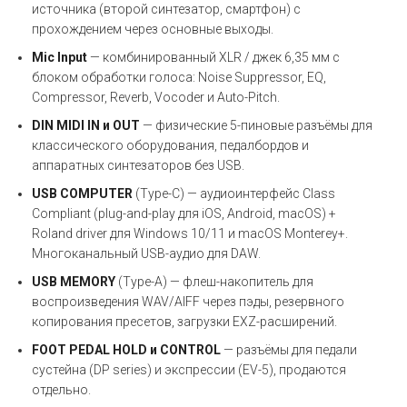
источника (второй синтезатор, смартфон) с
прохождением через основные выходы.
Mic Input
— комбинированный XLR / джек 6,35 мм с
блоком обработки голоса: Noise Suppressor, EQ,
Compressor, Reverb, Vocoder и Auto-Pitch.
DIN MIDI IN и OUT
— физические 5-пиновые разъёмы для
классического оборудования, педалбордов и
аппаратных синтезаторов без USB.
USB COMPUTER
(Type-C) — аудиоинтерфейс Class
Compliant (plug-and-play для iOS, Android, macOS) +
Roland driver для Windows 10/11 и macOS Monterey+.
Многоканальный USB-аудио для DAW.
USB MEMORY
(Type-A) — флеш-накопитель для
воспроизведения WAV/AIFF через пэды, резервного
копирования пресетов, загрузки EXZ-расширений.
FOOT PEDAL HOLD и CONTROL
— разъёмы для педали
сустейна (DP series) и экспрессии (EV-5), продаются
отдельно.