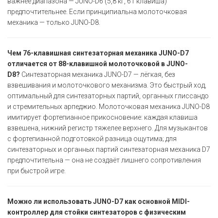
важнее диапазона — JUNO-D6 (5,8 кг, 61 клавиша)
предпочтительнее. Если принципиальна молоточковая
механика — только JUNO-D8.
Чем 76-клавишная синтезаторная механика JUNO-D7
отличается от 88-клавишной молоточковой в JUNO-
D8?
Синтезаторная механика JUNO-D7 — лёгкая, без
взвешивания и молоточкового механизма. Это быстрый ход,
оптимальный для синтезаторных партий, органных глиссандо
и стремительных арпеджио. Молоточковая механика JUNO-D8
имитирует фортепианное прикосновение: каждая клавиша
взвешена, нижний регистр тяжелее верхнего. Для музыкантов
с фортепианной подготовкой разница ощутима; для
синтезаторных и органных партий синтезаторная механика D7
предпочтительна — она не создаёт лишнего сопротивления
при быстрой игре.
Можно ли использовать JUNO-D7 как основной MIDI-
контроллер для стойки синтезаторов с физическим