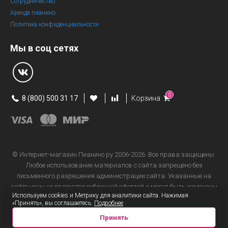
Сотрудничество
Аренда пианино
Политика конфиденциальности
Мы в соц сетях
0
8 (800) 500 31 17
Корзина
© Интернет-магазин
Пианино.ру 2006-2026.
Все права защищены
Любое использование материалов с сайта запрещено без
письменного разрешения администрации сайта. Указанные на
сайте цены не являются публичной офертой и могут быть изменены
Используем cookies и Метрику для аналитики сайта. Нажимая
в любое время.
«Принять», вы соглашаетесь.
Подробнее
Принять
Информация о продавце