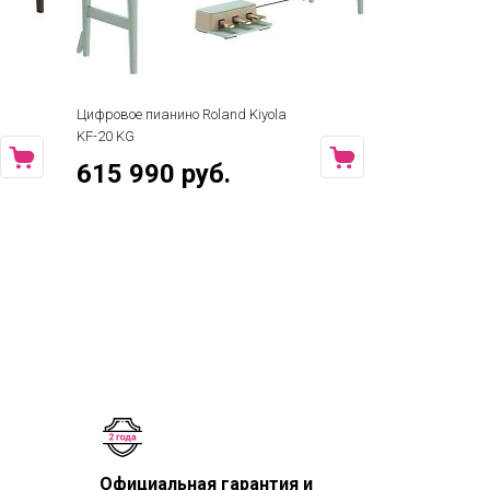
Цифровое пианино Roland Kiyola
Цифровое пиа
KF-20 KG
PW
615 990 руб.
659 990
Официальная гарантия и