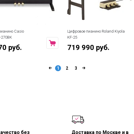
ианино Casio
Цифровое пианино Roland Kiyola
P-270BK
KF-25
70 руб.
719 990 руб.
1
2
3
качество без
Доставка по Москве и в