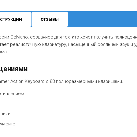
СТРУКЦИИ
ОТЗЫВЫ
рии Celviano, созданное для тех, кто хочет получить полноцен
ает реалистичную клавиатуру, насыщенный рояльный звук и 
ома.
щениями
mer Action Keyboard с 88 полноразмерными клавишами.
отивлением
хники
рументе