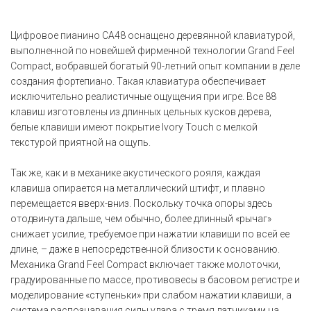
Цифровое пианино CA48 оснащено деревянной клавиатурой,
выполненной по новейшей фирменной технологии Grand Feel
Compact, вобравшей богатый 90-летний опыт компании в деле
создания фортепиано. Такая клавиатура обеспечивает
исключительно реалистичные ощущения при игре. Все 88
клавиш изготовлены из длинных цельных кусков дерева,
белые клавиши имеют покрытие Ivory Touch с мелкой
текстурой приятной на ощупь.
Так же, как и в механике акустического рояля, каждая
клавиша опирается на металлический штифт, и плавно
перемещается вверх-вниз. Поскольку точка опоры здесь
отодвинута дальше, чем обычно, более длинный «рычаг»
снижает усилие, требуемое при нажатии клавиши по всей ее
длине, – даже в непосредственной близости к основанию.
Механика Grand Feel Compact включает также молоточки,
градуированные по массе, противовесы в басовом регистре и
моделирование «ступеньки» при слабом нажатии клавиши, а
система распознавания силы удара с тремя датчиками на