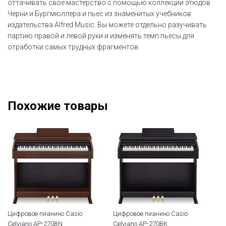
оттачивать свое мастерство с помощью коллекции этюдов
Черни и Бургмюллера и пьес из знаменитых учебников
издательства Alfred Music. Вы можете отдельно разучивать
партию правой и левой руки и изменять темп пьесы для
отработки самых трудных фрагментов.
Похожие товары
Цифровое пианино Casio
Цифровое пианино Casio
Ци
Celviano AP-270BN
Celviano AP-270BK
Ki