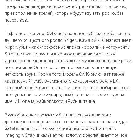
каждой клавише делает возможной репетицию – например,
при исполнении трелей, которые будут звучать ровно, без
перерывов.
Цифровое пианино CA48 включает волшебный тембр нашего
лучшего концертного рояля Shigeru Kawai SK-EX. Известные в
мире музыки как «прекрасные японские рояли», инструменты
Shigeru Kawai получили широкое признание и сегодня
украшают сцены концертных залов и музыкальных заведений
во всем мире. Они высоко ценятся за исключительную
четкость звука. Кроме того, модель CA48 включает также
характерный тембр знаменитого концертного рояля EX,
который профессиональные пианисты часто выбирают для
выступлений на международных фортепианных конкурсах
имени Шопена, Чайковского и Рубинштейна.
Звук обоих инструментов был тщательно записан и
достоверно воспроизведен с помощью сэмплов на каждую
из 88 клавиш с использованием технологии Harmonic
Imaging™. Эта уникальная технология обеспечивает точное