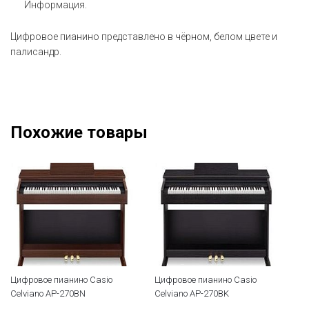
Информация.
Цифровое пианино представлено в чёрном, белом цвете и
палисандр.
Похожие товары
Цифровое пианино Casio
Цифровое пианино Casio
Ци
Celviano AP-270BN
Celviano AP-270BK
Ki