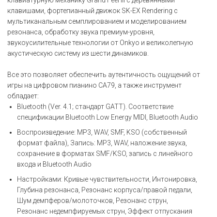
клавишами, фортепианный движок SK-EX Rendering с
мультиканальным семплированием и моделированием
резонанса, обработку звука премиум-уровня,
звукоусилительные технологии от Onkyo и великолепную
акустическую систему из шести динамиков.
Все это позволяет обеспечить аутентичность ощущений от
игры на цифровом пианино CA79, а также инструмент
обладает:
Bluetooth (Ver. 4.1; стандарт GATT). Соответствие
спецификации Bluetooth Low Energy MIDI, Bluetooth Audio
Воспроизведение: MP3, WAV, SMF, KSO (собственный
формат файла), Запись: MP3, WAV, наложение звука,
сохранение в форматах SMF/KSO, запись с линейного
входа и Bluetooth Audio
Настройками: Кривые чувствительности, Интонировка,
Глубина резонанса, Резонанс корпуса/правой педали,
Шум демпферов/молоточков, Резонанс струн,
Резонанс недемпфируемых струн, Эффект отпускания