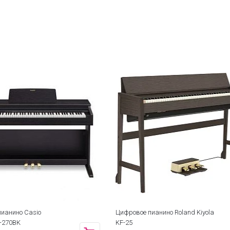
ианино Casio
Цифровое пианино Roland Kiyola
P-270BK
KF-25