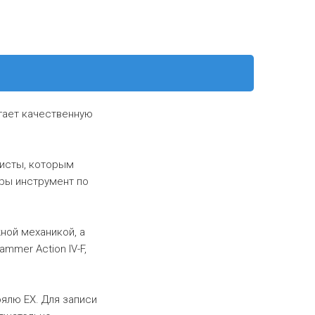
гает качественную
нисты, которым
гры инструмент по
ной механикой, а
mer Action IV-F,
ялю ЕХ. Для записи