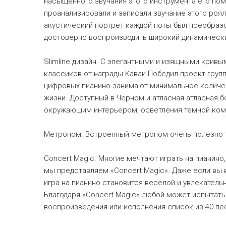
насыщенного звучания этого инструмента его по
проанализировали и записали звучание этого роя
акустический портрет каждой ноты был преобраз
достоверно воспроизводить широкий динамически
Slimline дизайн. С элегантными и изящными крив
классиков от награды Каваи Победил проект группы
цифровых пианино занимают минимальное количес
жизни. Доступный в Черном и атласная атласная 
окружающим интерьером, осветления темной ком
Метроном. Встроенный метроном очень полезно für
Concert Magic. Многие мечтают играть на пианино
мы представляем «Concert Magic». Даже если вы в
игра на пианино становится весёлой и увлекатель
Благодаря «Concert Magic» любой может испытать
воспроизведения или исполнения список из 40 пе