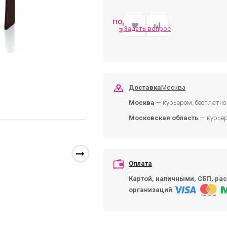
ПОДОБРАТЬ
Задать вопрос
ЗАМЕНУ
Доставка
Москва
Москва
— курьером, бесплатно 
Московская область
— курьер
Оплата
Картой, наличными, СБП, рас
организаций