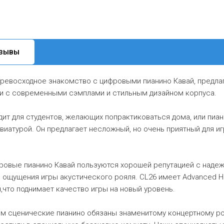
ЗЫВЫ
ревосходное знакомство с цифровыми пианино Кавай, предла
и с современными сэмплами и стильным дизайном корпуса.
ит для студентов, желающих попрактиковаться дома, или пиа
виатурой. Он предлагает несложный, но очень приятный для и
ровые пианино Кавай пользуются хорошей репутацией с надеж
 ощущения игры акустического рояля. CL26 имеет Advanced Ham
что поднимает качество игры на новый уровень.
м сценические пианино обязаны знаменитому концертному ро