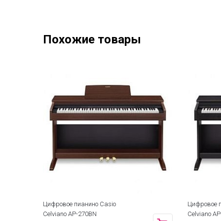
Похожие товары
Цифровое пианино Casio
Цифровое п
Celviano AP-270BN
Celviano A