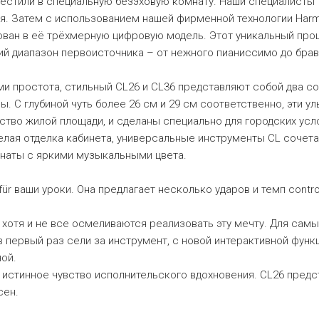
местили в специальную безэховую комнату. Наши специалисты
ля. Затем с использованием нашей фирменной технологии Harm
ован в её трёхмерную цифровую модель. Этот уникальный про
й диапазон первоисточника – от нежного пианиссимо до бра
ыми простота, стильный CL26 и CL36 представляют собой два 
. С глубиной чуть более 26 см и 29 см соответственно, эти у
тво жилой площади, и сделаны специально для городских усл
белая отделка кабинета, универсальные инструменты CL сочета
наты с яркими музыкальными цвета.
 ваши уроки. Она предлагает несколько ударов и темп control
, хотя и не все осмеливаются реализовать эту мечту. Для са
 первый раз сели за инструмент, с новой интерактивной функ
ной.
 истинное чувство исполнительского вдохновения. СL26 предс
сен.