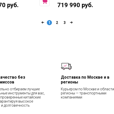
70 руб.
719 990 руб.
1
2
3
качество без
Доставка по Москве и в
миссов
регионы
ельно отбираем лучшие
Курьером по Москве и области
ные инструменты для вас,
регионы — транспортными
проверенные китайские
компаниями
гарантируя высокое
 и долговечность