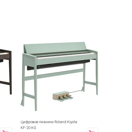
Цифровое пианино Roland Kiyola
Цифровое пиа
KF-20 KG
PW