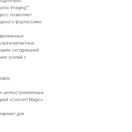
 тщательно
onic Imaging™
цесс позволяет
вурного фортиссимо.
современных
льтра-компактных
овиях сегодняшней
ние усилий с
able.
мых целеустремлённых
цией «Concert Magic»
тавляет для